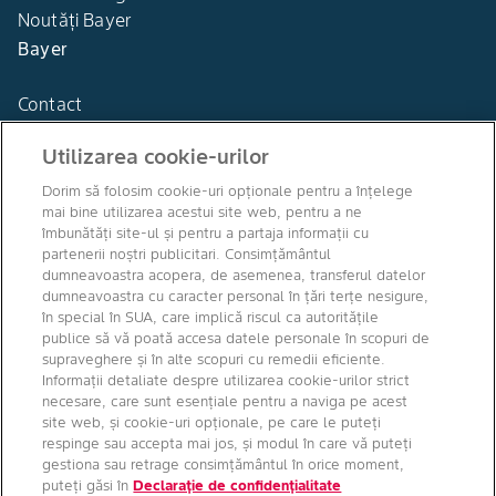
Noutăți Bayer
Bayer
Contact
Utilizarea cookie-urilor
Dorim să folosim cookie-uri opționale pentru a înțelege
mai bine utilizarea acestui site web, pentru a ne
Agro Bayer
îmbunătăți site-ul și pentru a partaja informații cu
România
partenerii noștri publicitari. Consimțământul
dumneavoastra acopera, de asemenea, transferul datelor
dumneavoastra cu caracter personal în țări terțe nesigure,
în special în SUA, care implică riscul ca autoritățile
publice să vă poată accesa datele personale în scopuri de
Canale media
supraveghere și în alte scopuri cu remedii eficiente.
Informații detaliate despre utilizarea cookie-urilor strict
necesare, care sunt esențiale pentru a naviga pe acest
site web, și cookie-uri opționale, pe care le puteți
respinge sau accepta mai jos, și modul în care vă puteți
gestiona sau retrage consimțământul în orice moment,
puteți găsi în
Declarație de confidențialitate
Drepturi de autor © Bayer Crop Science 2026