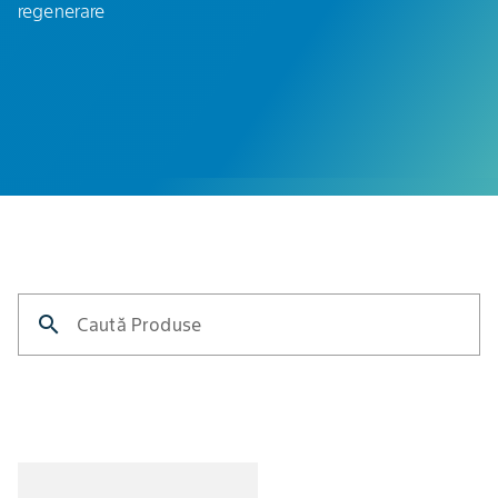
regenerare
search
Caută Produse