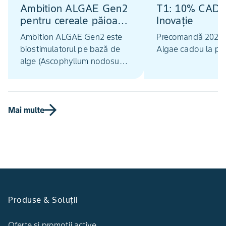
Ambition ALGAE Gen2
T1: 10% CAD
pentru cereale păioase:
Inovație
energie din alge,
Ambition ALGAE Gen2 este
Precomandă 2026:
toleranță la stres și
biostimulatorul pe bază de
Algae cadou la pa
promoție 10%
alge (Ascophyllum nodosum,
tehnologie PSI) pentru cereale
păioase, care crește toleranța
la stres abiotic
Mai multe
Produse & Soluții
Oferte și promoții active