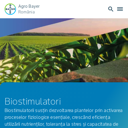
Agro Bayer
search
dehaze
România
Biostimulatori
Biostimulatori
Biostimulatorii susțin dezvoltarea plantelor prin activarea
proceselor fiziologice esențiale, crescând eficiența
utilizării nutrienților, toleranța la stres și capacitatea de