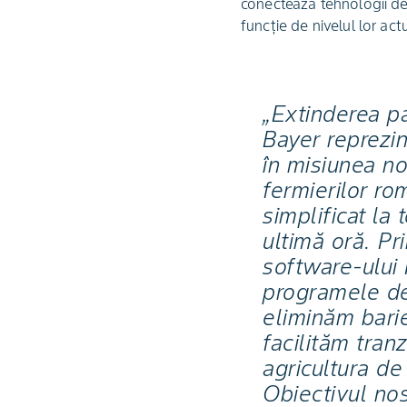
conectează tehnologii deja
funcție de nivelul lor actu
„Extinderea pa
Bayer reprezin
în misiunea no
fermierilor ro
simplificat la 
ultimă oră. Pr
software-ului 
programele de
eliminăm barie
facilităm tranz
agricultura de
Obiectivul nos