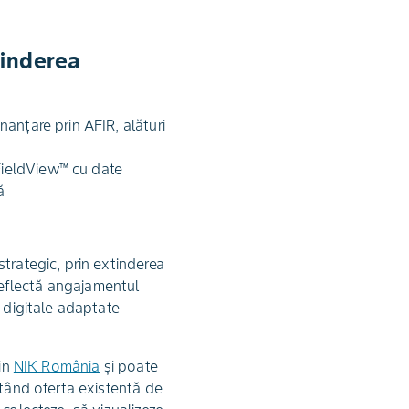
tinderea
nanțare prin AFIR, alături
 FieldView™ cu date
ă
trategic, prin extinderea
 reflectă angajamentul
i digitale adaptate
rin
NIK România
și poate
etând oferta existentă de