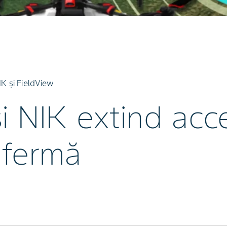
IK și FieldView
i NIK extind acce
 fermă