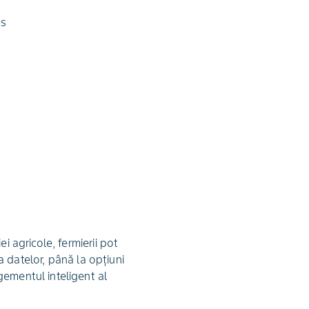
ns
i agricole, fermierii pot
za datelor, până la opțiuni
gementul inteligent al