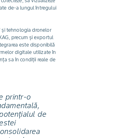
colecteze, să vizualizeze
ate de-a lungul întregului
™ și tehnologia dronelor
 XAG, precum și exportul
ntegrarea este disponibilă
elor digitale utilizate în
a sa în condiții reale de
e printr-o
ndamentală,
potențialul de
cestei
consolidarea