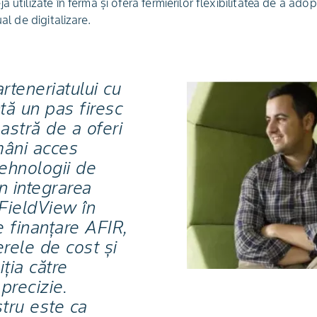
 utilizate în fermă și oferă fermierilor flexibilitatea de a adopt
al de digitalizare.
rteneriatului cu
tă un pas firesc
astră de a oferi
mâni acces
tehnologii de
in integrarea
FieldView în
 finanțare AFIR,
rele de cost și
iția către
 precizie.
tru este ca