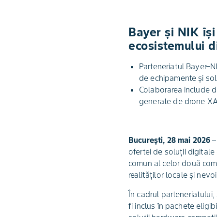
Bayer și NIK îș
ecosistemului d
Parteneriatul Bayer–NI
de echipamente și solu
Colaborarea include d
generate de drone XAG,
București, 28 mai 2026
–
ofertei de soluții digita
comun al celor două compa
realităților locale și nevoi
În cadrul parteneriatului
fi inclus în pachete elig