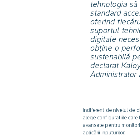
tehnologia să
standard acces
oferind fiecăr
suportul tehnic
digitale neces
obține o perf
sustenabilă p
declarat Kalo
Administrator
Indiferent de nivelul de d
alege configurațiile care 
avansate pentru monitoriz
aplicării inputurilor.