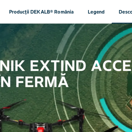
Producții DEKALB® România
Legend
Desc