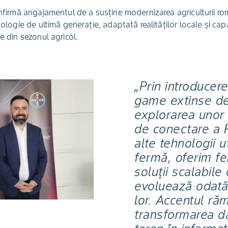
onfirmă angajamentul de a susține modernizarea agriculturii r
hnologie de ultimă generație, adaptată realităților locale și c
e din sezonul agricol.
„Prin introducer
game extinse de 
explorarea unor 
de conectare a 
alte tehnologii ut
fermă, oferim fe
soluții scalabile
evoluează odată
lor. Accentul r
transformarea da