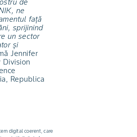
nostru de
NIK, ne
amentul față
ni, sprijinind
re un sector
tor și
rmă Jennifer
 Division
ience
ia, Republica
tem digital coerent, care