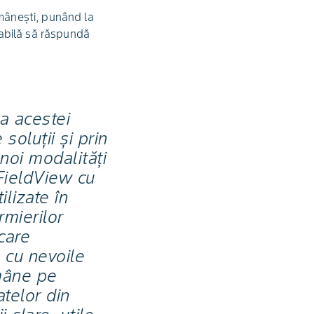
omânești, punând la
apabilă să răspundă
ea acestei
soluții și prin
noi modalități
FieldView cu
ilizate în
rmierilor
 care
 cu nevoile
ămâne pe
telor din