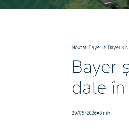
keyboard_arrow_right
Noutăți Bayer
Bayer x N
Bayer ș
date în
29/05/2026
8 min