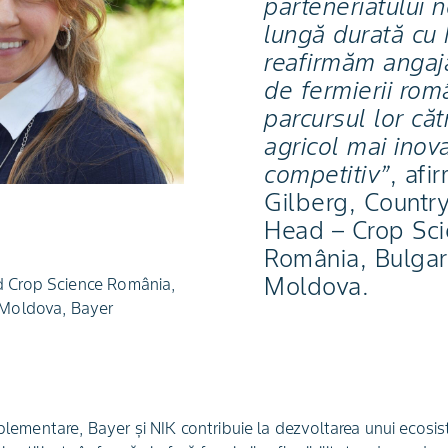
parteneriatului 
lungă durată cu 
reafirmăm angaj
de fermierii româ
parcursul lor căt
agricol mai inova
competitiv”
, afi
Gilberg, Country
Head – Crop Sc
România, Bulgar
Moldova.
d Crop Science România,
 Moldova, Bayer
mplementare, Bayer și NIK contribuie la dezvoltarea unui ecosis