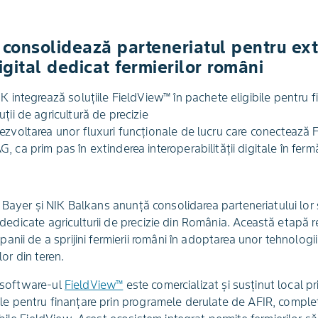
i consolidează parteneriatul pentru ex
igital dedicat fermierilor români
K integrează soluțiile FieldView™ în pachete eligibile pentru fi
ții de agricultură de precizie
ezvoltarea unor fluxuri funcționale de lucru care conectează
 ca prim pas în extinderea interoperabilității digitale în ferm
Bayer și NIK Balkans anunță consolidarea parteneriatului lor s
le dedicate agriculturii de precizie din România. Această etapă
nii de a sprijini fermierii români în adoptarea unor tehnologi
lor din teren.
, software-ul
FieldView™
este comercializat și susținut local p
ibile pentru finanțare prin programele derulate de AFIR, compl