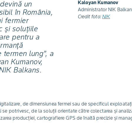
Kaloyan Kumanov
 devină un
Administrator NIK Balka
ibil în România,
Credit foto:
NIK
ui fermier
 și soluțiile
are pentru a
ormanță
e termen lung”, a
yan Kumanov,
 NIK Balkans.
igitalizare, de dimensiunea fermei sau de specificul exploatație
li se potrivesc, de la soluții orientate către colectarea și anali
area producției, cartografiere GPS de înaltă precizie și mana