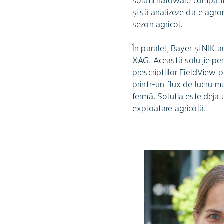
soluții hardware compatib
și să analizeze date agro
sezon agricol.
În paralel, Bayer și NIK 
XAG. Această soluție per
prescripțiilor FieldView p
printr-un flux de lucru ma
fermă. Soluția este deja 
exploatare agricolă.