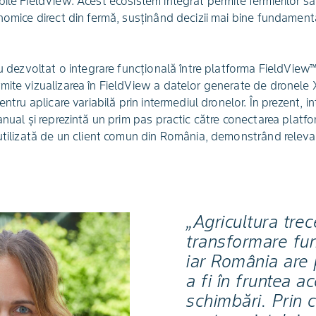
ile FieldView. Acest ecosistem integrat permite fermierilor să 
nomice direct din fermă, susținând decizii mai bine fundament
au dezvoltat o integrare funcțională între platforma FieldView
mite vizualizarea în FieldView a datelor generate de dronele
entru aplicare variabilă prin intermediul dronelor. În prezent, i
nual și reprezintă un prim pas practic către conectarea platform
utilizată de un client comun din România, demonstrând relevanț
„Agricultura trec
transformare fu
iar România are 
a fi în fruntea a
schimbări. Prin 