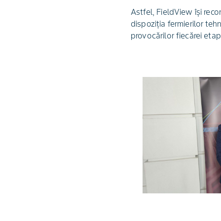
Astfel, FieldView își rec
dispoziția fermierilor te
provocărilor fiecărei etap