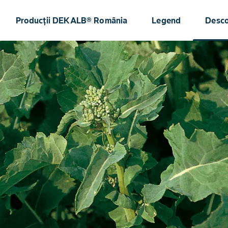
Producții DEKALB® România
Legend
Desc