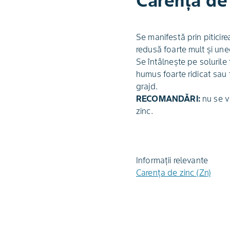
Carența de 
Se manifestă prin piticir
redusă foarte mult şi une
Se întâlneşte pe solurile 
humus foarte ridicat sau 
grajd.
RECOMANDĂRI:
nu se vo
zinc.
Informații relevante
Carenţa de zinc (Zn)