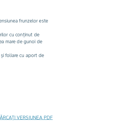
mensiunea frunzelor este
rilor cu conţinut de
prea mare de gunoi de
şi foliare cu aport de
ĂRCAȚI VERSIUNEA PDF