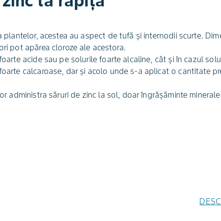
zinc la rapiță
ea plantelor, acestea au aspect de tufă şi internodii scurte. Di
ori pot apărea cloroze ale acestora.
foarte acide sau pe solurile foarte alcaline, cât şi în cazul solu
foarte calcaroase, dar şi acolo unde s-a aplicat o cantitate 
r administra săruri de zinc la sol, doar îngrăşăminte minerale 
DESC