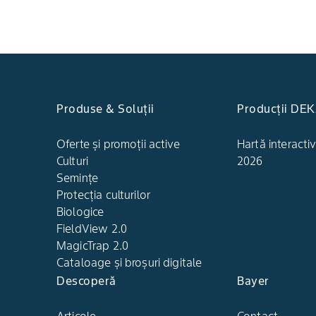
Produse & Soluții
Producții DE
Oferte și promoții active
Hartă interactiv
Culturi
2026
Semințe
Protecția culturilor
Biologice
FieldView 2.0
MagicTrap 2.0
Cataloage și broșuri digitale
Descoperă
Bayer