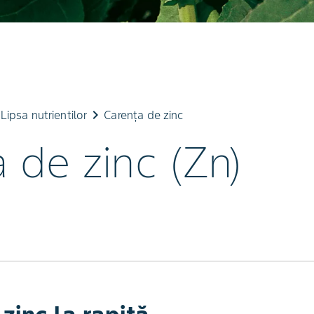
t
keyboard_arrow_right
Lipsa nutrientilor
Carenţa de zinc
 de zinc (Zn)