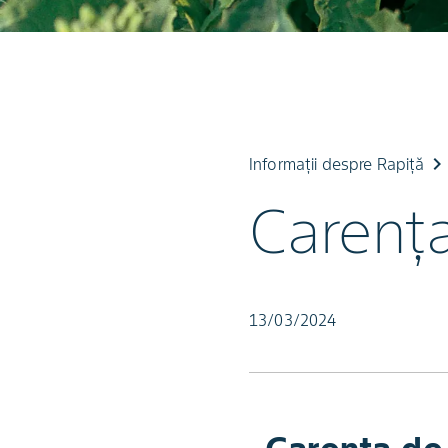
keyboard_arrow_righ
Informații despre Rapiță
Carenţa
13/03/2024