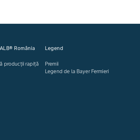
KALB® România
Legend
ă producții rapiță
Premii
Legend de la Bayer Fermieri