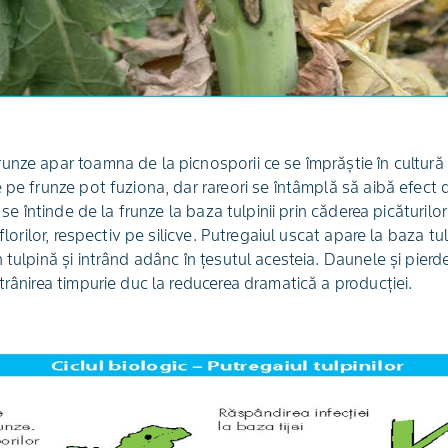
nze apar toamna de la picnosporii ce se împrăştie în cultură 
 pe frunze pot fuziona, dar rareori se întâmplă să aibă efect 
a se întinde de la frunze la baza tulpinii prin căderea picăturil
 florilor, respectiv pe silicve. Putregaiul uscat apare la baza tu
 tulpină şi intrând adânc în ţesutul acesteia. Daunele şi pierd
trânirea timpurie duc la reducerea dramatică a producţiei.