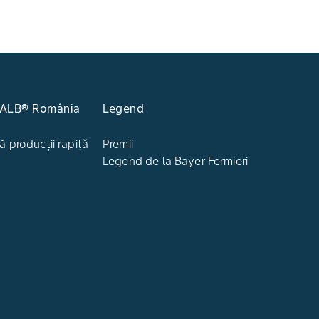
KALB® România
Legend
ă producții rapiță
Premii
Legend de la Bayer Fermieri