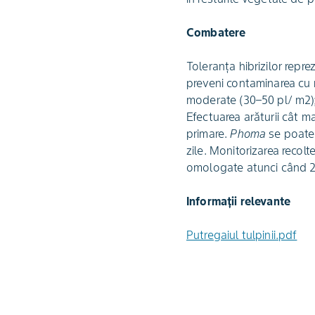
Combatere
Toleranţa hibrizilor rep
preveni contaminarea cu re
moderate (30–50 pl/ m2)
Efectuarea arăturii cât ma
primare.
Phoma
se poate
zile. Monitorizarea recol
omologate atunci când 2
Informații relevante
Putregaiul tulpinii.pdf