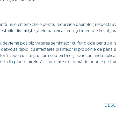
rezintă un element-cheie pentru reducerea daunelor; respectar
sturile din mirişte şi reîntoarcerea seminţei infectate în sol; p
;
i devreme posibil; tratarea seminţelor cu fungicide pentru a re
 dezvolta rapid, cu infectarea plantelor în proporţie de până
telor începe cu sfârşitul lunii septembrie şi se recomandă aplic
0% din plante prezintă simptome sub formă de puncte pe fru
DESC