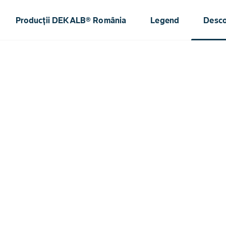
Producții DEKALB® România
Legend
Desc