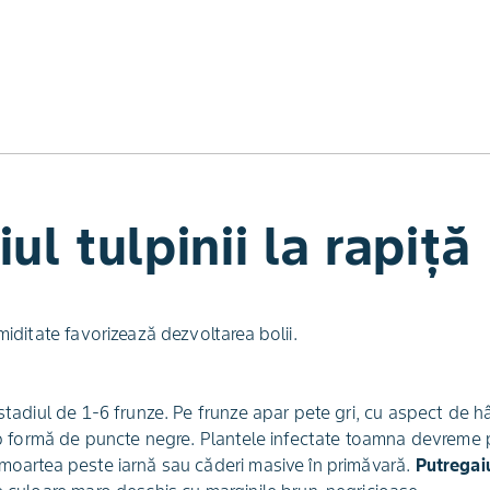
ul tulpinii la rapiță
miditate favorizează dezvoltarea bolii.
 stadiul de 1-6 frunze. Pe frunze apar pete gri, cu aspect de h
 sub formă de puncte negre. Plantele infectate toamna devreme 
 moartea peste iarnă sau căderi masive în primăvară.
Putregaiu