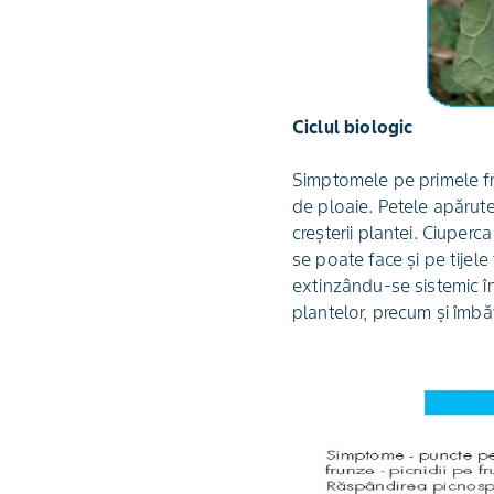
Ciclul biologic
Simptomele pe primele fru
de ploaie. Petele apărute
creşterii plantei. Ciuperc
se poate face şi pe tijele
extinzându-se sistemic în
plantelor, precum şi îmbă