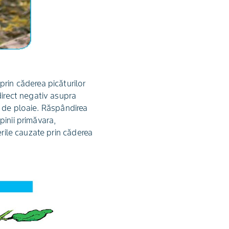
prin căderea picăturilor
direct negativ asupra
or de ploaie. Răspândirea
lpinii primăvara,
erile cauzate prin căderea