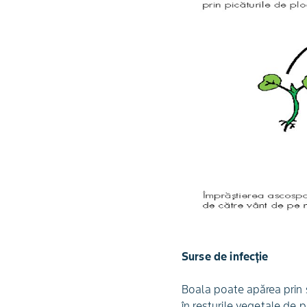
Surse de infecţie
Boala poate apărea prin s
în resturile vegetale de p