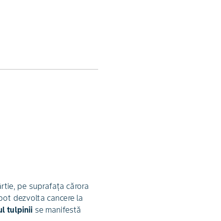
ârtie, pe suprafaţa cărora
pot dezvolta cancere la
l tulpinii
se manifestă