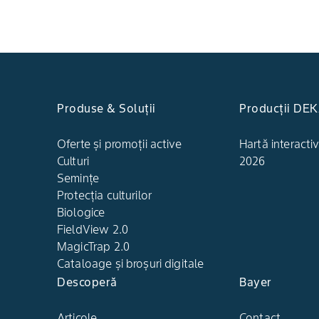
Produse & Soluții
Producții DE
Oferte și promoții active
Hartă interactiv
Culturi
2026
Semințe
Protecția culturilor
Biologice
FieldView 2.0
MagicTrap 2.0
Cataloage și broșuri digitale
Descoperă
Bayer
Articole
Contact