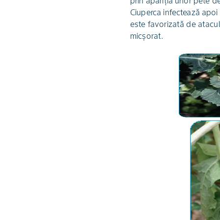
prin apariţia unor pete d
Ciuperca infectează apoi 
este favorizată de atac
micşorat.