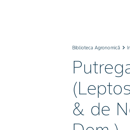
keyboard_arrow_right
Biblioteca Agronomică
I
Putrega
(Lepto
& de N