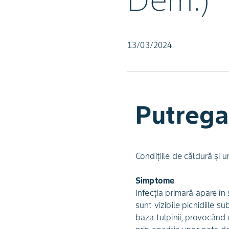
Dem.)
13/03/2024
Putregai
Condiţiile de căldură şi u
Simptome
Infecţia primară apare în
sunt vizibile picnidiile
baza tulpinii, provocând