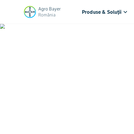
Agro Bayer
keyboard_arrow_down
Produse & Soluții
România