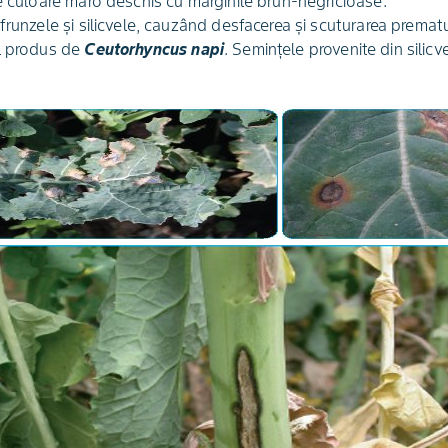
e culoare maro deschis cu marginile brun-negricioase.
frunzele şi silicvele, cauzând desfacerea şi scuturarea premat
ul produs de
Ceutorhyncus napi
. Seminţele provenite din silic