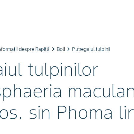
keyboard_arrow_right
keyboard_arrow_right
nformații despre Rapiță
Boli
Putregaiul tulpinii
iul tulpinilor
sphaeria maculan
os. sin Phoma l