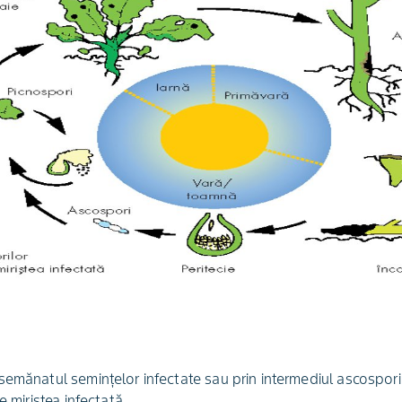
emănatul seminţelor infectate sau prin intermediul ascosporil
e miriştea infectată.