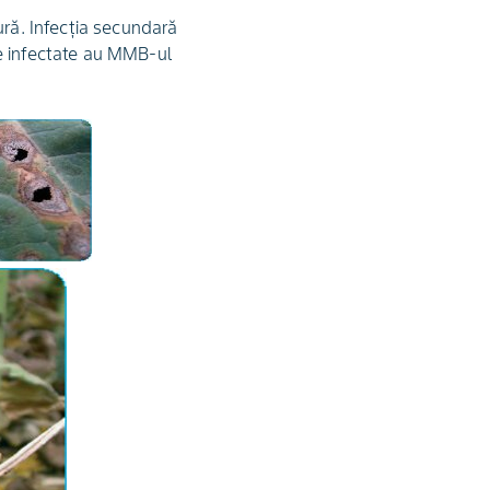
ură. Infecţia secundară
ve infectate au MMB-ul