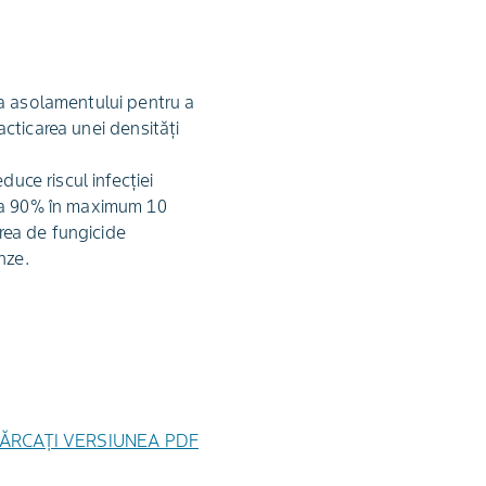
ea asolamentului pentru a
racticarea unei densităţi
duce riscul infecţiei
 la 90% în maximum 10
area de fungicide
nze.
ĂRCAȚI VERSIUNEA PDF