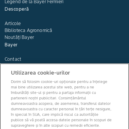
Legend de la Bayer Fermieri
Descoperă
Articole
Biblioteca Agronomică
Noutăți Bayer
Bayer
Contact
Utilizarea cookie-urilor
Dorim să folosim cookie-uri opționale pentru a înțelege
mai bine utilizarea acestui site web, pentru a ne
Agro Bayer
îmbunătăți site-ul și pentru a partaja informații cu
România
partenerii noștri publicitari. Consimțământul
dumneavoastra acopera, de asemenea, transferul datelor
dumneavoastra cu caracter personal în țări terțe nesigure,
în special în SUA, care implică riscul ca autoritățile
publice să vă poată accesa datele personale în scopuri de
Canale media
supraveghere și în alte scopuri cu remedii eficiente.