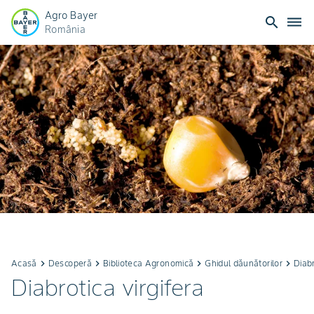
Agro Bayer
search
dehaze
România
Acasă
keyboard_arrow_right
Descoperă
keyboard_arrow_right
Biblioteca Agronomică
keyboard_arrow_right
Ghidul dăunătorilor
keyboard_arrow_right
Diabr
Diabrotica virgifera