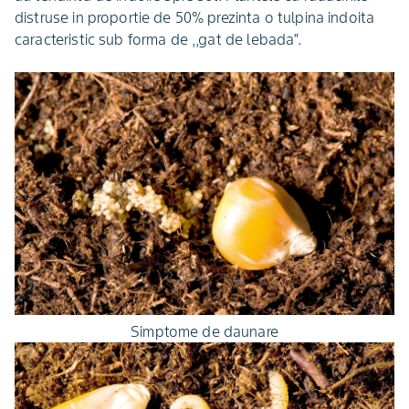
distruse in proportie de 50% prezinta o tulpina indoita
caracteristic sub forma de ,,gat de lebada".
Simptome de daunare