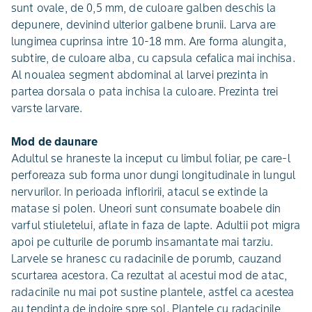
sunt ovale, de 0,5 mm, de culoare galben deschis la
depunere, devinind ulterior galbene brunii. Larva are
lungimea cuprinsa intre 10-18 mm. Are forma alungita,
subtire, de culoare alba, cu capsula cefalica mai inchisa.
Al noualea segment abdominal al larvei prezinta in
partea dorsala o pata inchisa la culoare. Prezinta trei
varste larvare.
Mod de daunare
Adultul se hraneste la inceput cu limbul foliar, pe care-l
perforeaza sub forma unor dungi longitudinale in lungul
nervurilor. In perioada infloririi, atacul se extinde la
matase si polen. Uneori sunt consumate boabele din
varful stiuletelui, aflate in faza de lapte. Adultii pot migra
apoi pe culturile de porumb insamantate mai tarziu.
Larvele se hranesc cu radacinile de porumb, cauzand
scurtarea acestora. Ca rezultat al acestui mod de atac,
radacinile nu mai pot sustine plantele, astfel ca acestea
au tendinta de indoire spre sol. Plantele cu radacinile