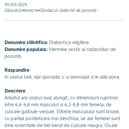
05/03/2024
Dăunători
Insecte
Gândacul rădăcinii de porumb
Denumire stiintifica:
Diabrotica virgifera
Denumire populara:
Viermele vestic al radacinilor de
porumb
Raspandire
In vestul tarii, dar sporadic s-a semnalat si in alte zone.
Descriere
Adultul are corpul oval alungit, cu dimensiuni cuprinse
intre 4,4-4,6 mm masculul si 4,2-6,8 mm femela, de
culoare galbuie-verzuie. Elitrele masculului sunt brune,
cu partea posterioara mai deschisa, iar ale femelei sunt
bine evientiate de trei benzi de culoare neagra. Ouale