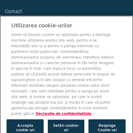
Contact
Utilizarea cookie-urilor
Dorim să folosim cookie-uri opționale pentru a înțelege
mai bine utilizarea acestui site web, pentru a ne
Agro Bayer
îmbunătăți site-ul și pentru a partaja informații cu
România
partenerii noștri publicitari. Consimțământul
dumneavoastra acopera, de asemenea, transferul datelor
dumneavoastra cu caracter personal în țări terțe nesigure,
în special în SUA, care implică riscul ca autoritățile
publice să vă poată accesa datele personale în scopuri de
Canale media
supraveghere și în alte scopuri cu remedii eficiente.
Informații detaliate despre utilizarea cookie-urilor strict
necesare, care sunt esențiale pentru a naviga pe acest
site web, și cookie-uri opționale, pe care le puteți
respinge sau accepta mai jos, și modul în care vă puteți
gestiona sau retrage consimțământul în orice moment,
puteți găsi în
Declarație de confidențialitate
Drepturi de autor © Bayer Crop Science 2026
Condiţii de utilizare
/
Declarație de confidențialitate
/
Amprentă
/
Setări
cookie-uri
Accepta
Setări cookie-
Respinge
cookie-uri
uri
Cookie-uri