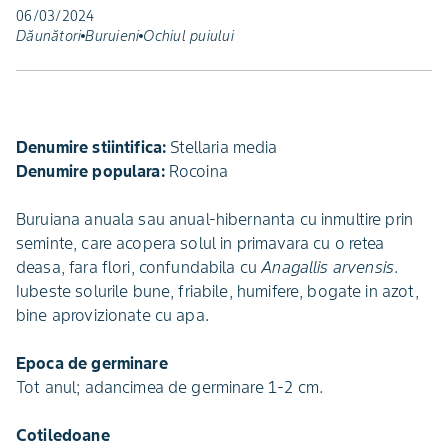
06/03/2024
Dăunători
Buruieni
Ochiul puiului
Denumire stiintifica:
Stellaria media
Denumire populara:
Rocoina
Buruiana anuala sau anual-hibernanta cu inmultire prin
seminte, care acopera solul in primavara cu o retea
deasa, fara flori, confundabila cu
Anagallis arvensis
.
Iubeste solurile bune, friabile, humifere, bogate in azot,
bine aprovizionate cu apa.
Epoca de germinare
Tot anul; adancimea de germinare 1-2 cm.
Cotiledoane