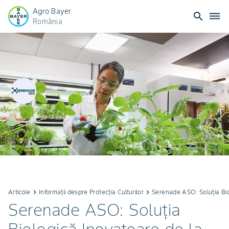
Agro Bayer
search
dehaze
România
Articole
keyboard_arrow_right
Informații despre Protecția Culturilor
keyboard_arrow_right
Serenade ASO: Soluția Bio
Serenade ASO: Soluția