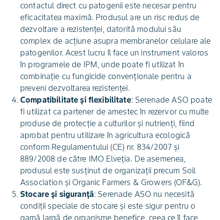
contactul direct cu patogenii este necesar pentru
eficacitatea maximă. Produsul are un risc redus de
dezvoltare a rezistenței, datorită modului său
complex de acțiune asupra membranelor celulare ale
patogenilor. Acest lucru îl face un instrument valoros
în programele de IPM, unde poate fi utilizat în
combinație cu fungicide convenționale pentru a
preveni dezvoltarea rezistenței.
Compatibilitate și flexibilitate
: Serenade ASO poate
fi utilizat ca partener de amestec în rezervor cu multe
produse de protecție a culturilor și nutrienți, fiind
aprobat pentru utilizare în agricultura ecologică
conform Regulamentului (CE) nr. 834/2007 și
889/2008 de către IMO Elveția. De asemenea,
produsul este susținut de organizații precum Soil
Association și Organic Farmers & Growers (OF&G).
Stocare și siguranță
: Serenade ASO nu necesită
condiții speciale de stocare și este sigur pentru o
gamă largă de organisme benefice, ceea ce îl face