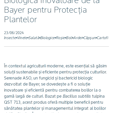
Biologică Inovatoare de la
Bayer pentru Protecția
Plantelor
23/06/2024
Insecte
Vinete
Salată
Biologice
Roșie
Boli
Ardei
Căpșun
Cartofi
În contextul agriculturii moderne, este esențial să găsim
soluții sustenabile și eficiente pentru protecția culturilor.
Serenade ASO, un fungicid și bactericid biologic
dezvoltat de Bayer, se dovedește a fi o soluție
inovatoare și eficientă pentru combaterea bolilor la o
gamă largă de culturi. Bazat pe
Bacillus subtilis
tulpina
QST 713, acest produs oferă multiple beneficii pentru
sănătatea plantelor și managementul integrat al bolilor