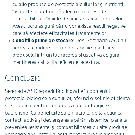
cu alte produse de protecție a culturilor și nutrienți,
însă este important să efectuați un test de
compatibilitate înainte de amestecarea produselor.
Acest lucru asigură că nu vor exista reacții negative
care să afecteze eficacitatea tratamentelor.
Condiții optime de stocare
: Deși Serenade ASO nu
necesită condiții speciale de stocare, păstrarea
produsului într-un loc răcoros și uscat va asigura
menținerea calității și eficienței acestuia.
Concluzie
Serenade ASO reprezintă o inovație în domeniul
protecției biologice a culturilor, oferind o soluție eficientă
și ecologică pentru combaterea bolilor fungice și
bacteriene. Cu beneficiile sale multiple, de la acțiunea
contact-activă și declanșarea apărării sistemice, până la
prevenirea rezistenței și compatibilitatea cu alte produse,
Serenade ASO este un instrument valoros în arsenalul