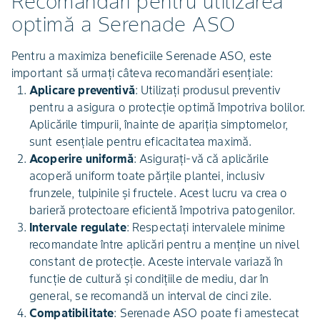
Recomandări pentru utilizarea
optimă a Serenade ASO
Pentru a maximiza beneficiile Serenade ASO, este
important să urmați câteva recomandări esențiale:
Aplicare preventivă
: Utilizați produsul preventiv
pentru a asigura o protecție optimă împotriva bolilor.
Aplicările timpurii, înainte de apariția simptomelor,
sunt esențiale pentru eficacitatea maximă.
Acoperire uniformă
: Asigurați-vă că aplicările
acoperă uniform toate părțile plantei, inclusiv
frunzele, tulpinile și fructele. Acest lucru va crea o
barieră protectoare eficientă împotriva patogenilor.
Intervale regulate
: Respectați intervalele minime
recomandate între aplicări pentru a menține un nivel
constant de protecție. Aceste intervale variază în
funcție de cultură și condițiile de mediu, dar în
general, se recomandă un interval de cinci zile.
Compatibilitate
: Serenade ASO poate fi amestecat