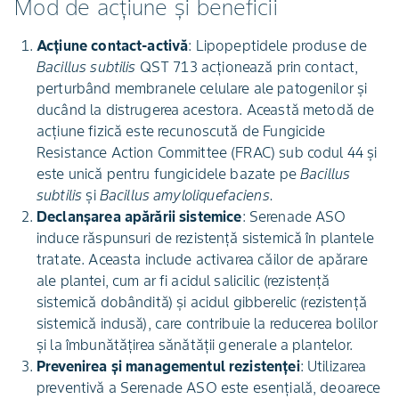
Mod de acțiune și beneficii
Acțiune contact-activă
: Lipopeptidele produse de
Bacillus subtilis
QST 713 acționează prin contact,
perturbând membranele celulare ale patogenilor și
ducând la distrugerea acestora. Această metodă de
acțiune fizică este recunoscută de Fungicide
Resistance Action Committee (FRAC) sub codul 44 și
este unică pentru fungicidele bazate pe
Bacillus
subtilis
și
Bacillus amyloliquefaciens.
Declanșarea apărării sistemice
: Serenade ASO
induce răspunsuri de rezistență sistemică în plantele
tratate. Aceasta include activarea căilor de apărare
ale plantei, cum ar fi acidul salicilic (rezistență
sistemică dobândită) și acidul gibberelic (rezistență
sistemică indusă), care contribuie la reducerea bolilor
și la îmbunătățirea sănătății generale a plantelor.
Prevenirea și managementul rezistenței
: Utilizarea
preventivă a Serenade ASO este esențială, deoarece