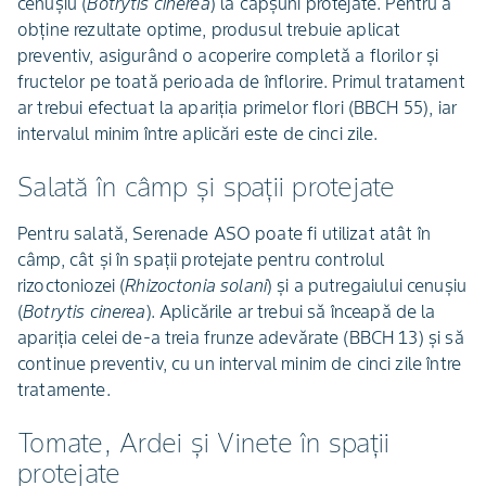
cenușiu (
Botrytis cinerea
) la căpșuni protejate. Pentru a
obține rezultate optime, produsul trebuie aplicat
preventiv, asigurând o acoperire completă a florilor și
fructelor pe toată perioada de înflorire. Primul tratament
ar trebui efectuat la apariția primelor flori (BBCH 55), iar
intervalul minim între aplicări este de cinci zile.
Salată în câmp și spații protejate
Pentru salată, Serenade ASO poate fi utilizat atât în
câmp, cât și în spații protejate pentru controlul
rizoctoniozei (
Rhizoctonia solani
) și a putregaiului cenușiu
(
Botrytis cinerea
). Aplicările ar trebui să înceapă de la
apariția celei de-a treia frunze adevărate (BBCH 13) și să
continue preventiv, cu un interval minim de cinci zile între
tratamente.
Tomate, Ardei și Vinete în spații
protejate