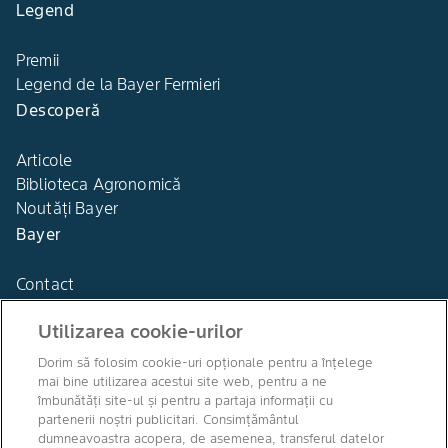
Legend
Premii
Legend de la Bayer Fermieri
Descoperă
Articole
Biblioteca Agronomică
Noutăți Bayer
Bayer
Contact
Utilizarea cookie-urilor
Dorim să folosim cookie-uri opționale pentru a înțelege
mai bine utilizarea acestui site web, pentru a ne
Agro Bayer
îmbunătăți site-ul și pentru a partaja informații cu
România
partenerii noștri publicitari. Consimțământul
dumneavoastra acopera, de asemenea, transferul datelor