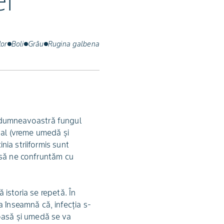
i
or
Boli
Grâu
Rugina galbena
a dumneavoastră fungul
tual (vreme umedă și
inia striiformis sunt
an să ne confruntăm cu
ă istoria se repetă. În
a înseamnă că, infecția s-
roasă și umedă se va