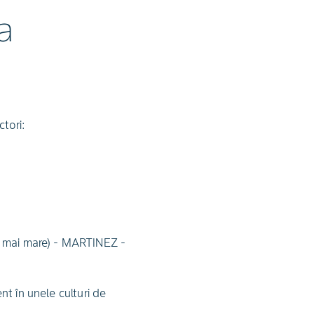
a
tori:
ță mai mare) - MARTINEZ -
ent în unele culturi de