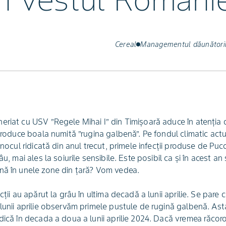
n vestul Românie
Cereal
Managementul dăunătoril
eriat cu USV ”Regele Mihai I” din Timișoară aduce în atenți
 produce boala numită ”rugina galbenă”. Pe fondul climatic ac
inocul ridicată din anul trecut, primele infecții produse de Pucc
âu, mai ales la soiurile sensibile. Este posibil ca și în acest 
nă în unele zone din țară? Vom vedea.
cții au apărut la grâu în ultima decadă a lunii aprilie. Se pare c
lunii aprilie observăm primele pustule de rugină galbenă. Ast
adică în decada a doua a lunii aprilie 2024. Dacă vremea răco