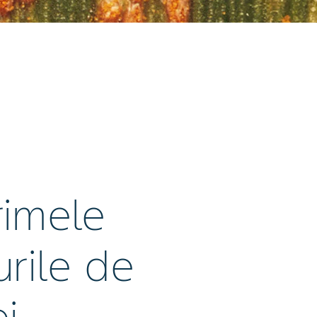
primele
urile de