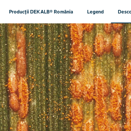
Producții DEKALB® România
Legend
Desc