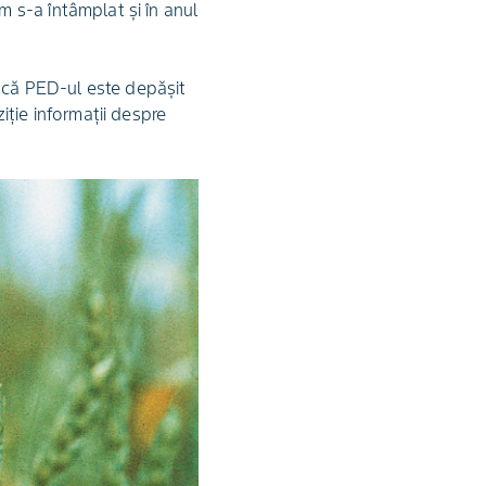
 s-a întâmplat și în anul
i că PED-ul este depășit
iție informații despre