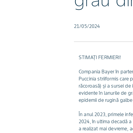
grâu di
21/05/2024
STIMAȚI FERMIERI!
Compania Bayer în parten
Puccinia striiformis care
răcoroasă) și a sursei de 
evidente în lanurile de gr
epidemii de rugină galbe
În anul 2023, primele infe
2024, în ultima decadă a 
a realizat mai devreme, 