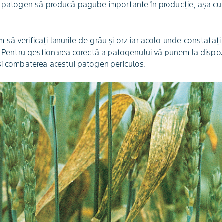
t patogen să producă pagube importante în producție, așa cum
ă verificați lanurile de grâu și orz iar acolo unde constataț
. Pentru gestionarea corectă a patogenului vă punem la dispoz
și combaterea acestui patogen periculos.