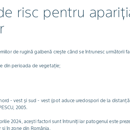
 de risc pentru apariți
r
emiilor de rugină galbenă crește când se întrunesc următorii fac
te din perioada de vegetație;
 nord - vest și sud - vest (pot aduce uredospori de la distan
PESCU, 2005.
prilie 2024, acești factori sunt întruniți iar patogenul este prez
ar și în zone din România.