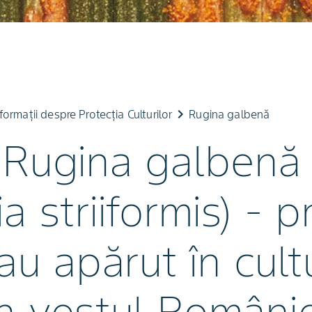
keyboard_arrow_right
formații despre Protecția Culturilor
Rugina galbenă
! Rugina galbenă
ia striiformis) - 
 au apărut în cult