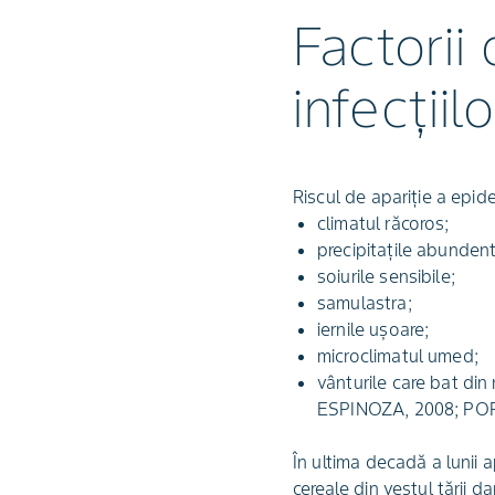
Factorii
infecțiilo
Riscul de apariție a epid
climatul răcoros;
precipitațile abunden
soiurile sensibile;
samulastra;
iernile ușoare;
microclimatul umed;
vânturile care bat din
ESPINOZA, 2008; PO
În ultima decadă a lunii a
cereale din vestul țării d