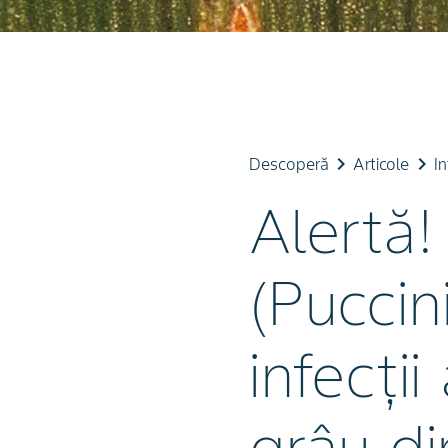
keyboard_arrow_right
keyboard_arrow_right
Descoperă
Articole
In
Alertă
(Puccin
infecții