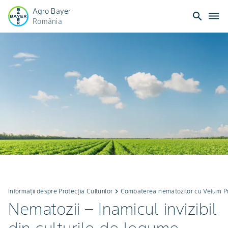
Agro Bayer
search
dehaze
România
Informații despre Protecția Culturilor
keyboard_arrow_right
Combaterea nematozilor cu Velum P
Nematozii – Inamicul invizibil