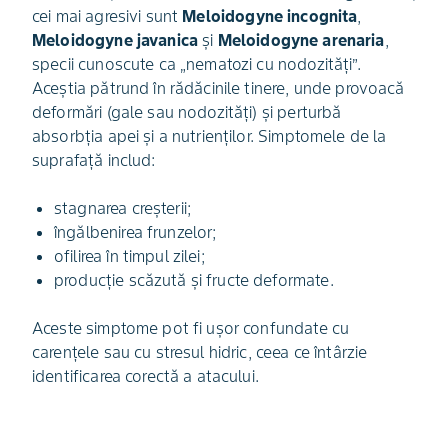
cei mai agresivi sunt
Meloidogyne incognita
,
Meloidogyne javanica
și
Meloidogyne arenaria
,
specii cunoscute ca „nematozi cu nodozități”.
Aceștia pătrund în rădăcinile tinere, unde provoacă
deformări (gale sau nodozități) și perturbă
absorbția apei și a nutrienților. Simptomele de la
suprafață includ:
stagnarea creșterii;
îngălbenirea frunzelor;
ofilirea în timpul zilei;
producție scăzută și fructe deformate.
Aceste simptome pot fi ușor confundate cu
carențele sau cu stresul hidric, ceea ce întârzie
identificarea corectă a atacului.