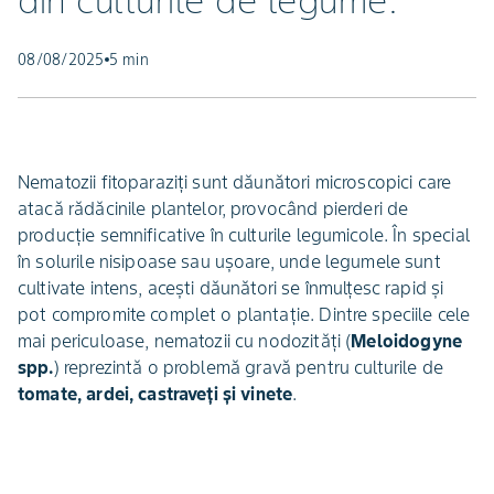
din culturile de legume.
08/08/2025
5 min
Nematozii fitoparaziți sunt dăunători microscopici care
atacă rădăcinile plantelor, provocând pierderi de
producție semnificative în culturile legumicole. În special
în solurile nisipoase sau ușoare, unde legumele sunt
cultivate intens, acești dăunători se înmulțesc rapid și
pot compromite complet o plantație. Dintre speciile cele
mai periculoase, nematozii cu nodozități (
Meloidogyne
spp.
) reprezintă o problemă gravă pentru culturile de
tomate, ardei, castraveți și vinete
.