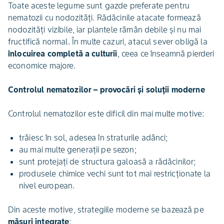
Toate aceste legume sunt gazde preferate pentru
nematozii cu nodozități. Rădăcinile atacate formează
nodozități vizibile, iar plantele rămân debile și nu mai
fructifică normal. În multe cazuri, atacul sever obligă la
înlocuirea completă a culturii
, ceea ce înseamnă pierderi
economice majore.
Controlul nematozilor – provocări și soluții moderne
Controlul nematozilor este dificil din mai multe motive:
trăiesc în sol, adesea în straturile adânci;
au mai multe generații pe sezon;
sunt protejați de structura galoasă a rădăcinilor;
produsele chimice vechi sunt tot mai restricționate la
nivel european.
Din aceste motive, strategiile moderne se bazează pe
măsuri integrate
: