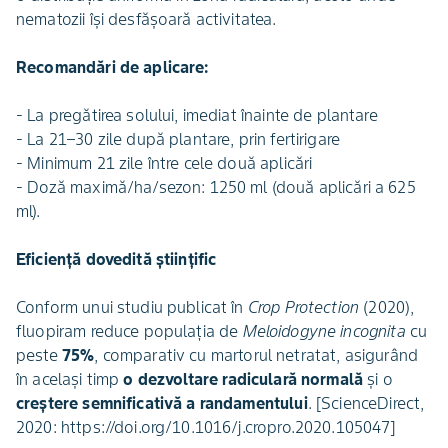
nematozii își desfășoară activitatea.
Recomandări de aplicare:
- La pregătirea solului, imediat înainte de plantare
- La 21–30 zile după plantare, prin fertirigare
- Minimum 21 zile între cele două aplicări
- Doză maximă/ha/sezon: 1250 ml (două aplicări a 625
ml).
Eficiență dovedită științific
Conform unui studiu publicat în
Crop Protection
(2020),
fluopiram reduce populația de
Meloidogyne incognita
cu
peste
75%
, comparativ cu martorul netratat, asigurând
în același timp
o dezvoltare radiculară normală
și o
creștere semnificativă a randamentului
. [ScienceDirect,
2020: https://doi.org/10.1016/j.cropro.2020.105047]