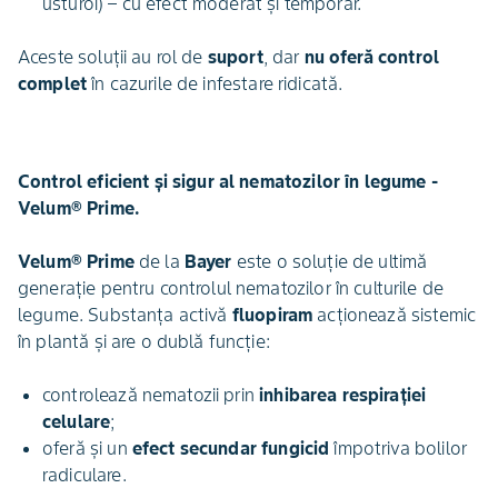
usturoi) – cu efect moderat și temporar.
Aceste soluții au rol de
suport
, dar
nu oferă control
complet
în cazurile de infestare ridicată.
Control eficient și sigur al nematozilor în legume -
Velum® Prime.
Velum® Prime
de la
Bayer
este o soluție de ultimă
generație pentru controlul nematozilor în culturile de
legume. Substanța activă
fluopiram
acționează sistemic
în plantă și are o dublă funcție:
controlează nematozii prin
inhibarea respirației
celulare
;
oferă și un
efect secundar fungicid
împotriva bolilor
radiculare.