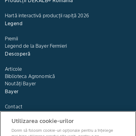
Producții DEKALB® România
Hartă interactivă producții rapiță 2026
Legend
Premii
Legend de la Bayer Fermieri
Descoperă
Articole
Biblioteca Agronomică
Noutăți Bayer
Bayer
Contact
Utilizarea cookie-urilor
Dorim să folosim cookie-uri opționale pentru a înțelege