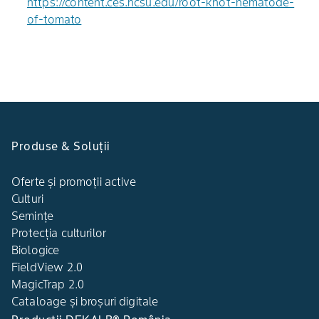
https://content.ces.ncsu.edu/root-knot-nematode-
of-tomato
Produse & Soluții
Oferte și promoții active
Culturi
Semințe
Protecția culturilor
Biologice
FieldView 2.0
MagicTrap 2.0
Cataloage și broșuri digitale