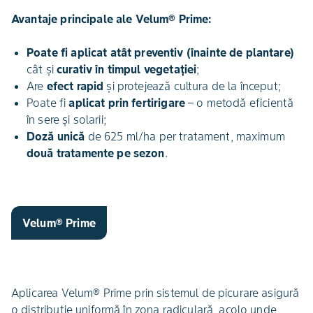
Avantaje principale ale Velum® Prime:
Poate fi aplicat atât preventiv (înainte de plantare)
cât și
curativ în timpul vegetației
;
Are
efect rapid
și protejează cultura de la început;
Poate fi
aplicat prin fertirigare
– o metodă eficientă
în sere și solarii;
Doză unică
de 625 ml/ha per tratament, maximum
două tratamente pe sezon
.
Velum® Prime
Aplicarea Velum® Prime prin sistemul de picurare asigură
o distribuție uniformă în zona radiculară, acolo unde