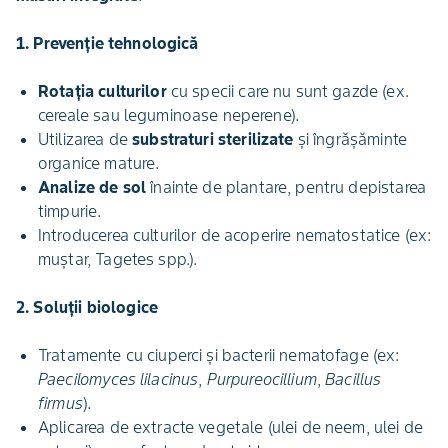
1. Prevenție tehnologică
Rotația culturilor
cu specii care nu sunt gazde (ex.
cereale sau leguminoase neperene).
Utilizarea de
substraturi sterilizate
și îngrășăminte
organice mature.
Analize de sol
înainte de plantare, pentru depistarea
timpurie.
Introducerea culturilor de acoperire nematostatice (ex:
muștar, Tagetes spp.).
2. Soluții biologice
Tratamente cu ciuperci și bacterii nematofage (ex:
Paecilomyces lilacinus
,
Purpureocillium
,
Bacillus
firmus
).
Aplicarea de extracte vegetale (ulei de neem, ulei de