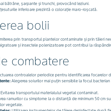
i bătrâne, șarpante și trunchi, provocând leziuni.
țesuturile inferioare prezintă o colorație maro-roșcată.
erea bolii
miterea prin transportul plantelor contaminate și prin tăieri 
igratoare și insectele polenizatoare pot contribui la răspândir
de combatere
ctuarea controalelor periodice pentru identificarea focarelor 
tente:
Alegerea soiurilor mai puțin sensibile la focul bacterian
Evitarea transportului materialului vegetal contaminat.
ea ramurilor cu simptome la o distanță de minimum 50 cm sub li
lor vegetale.
telor:
Utilizarea instrumentelor de tăiere dezinfectate după fie