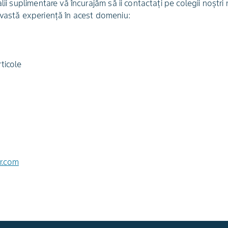
lii suplimentare vă încurajăm să ii contactați pe colegii noștri
 vastă experiență în acest domeniu:
ticole
r.com