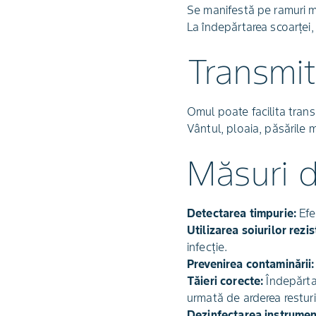
Se manifestă pe ramuri ma
La îndepărtarea scoarței, 
Transmit
Omul poate facilita trans
Vântul, ploaia, păsările m
Măsuri 
Detectarea timpurie:
Efe
Utilizarea soiurilor rezis
infecție.
Prevenirea contaminării:
Tăieri corecte:
Îndepărtar
urmată de arderea resturi
Dezinfectarea instrumen