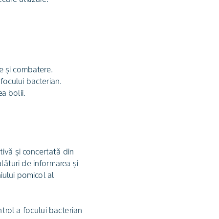
re și combatere.
 focului bacterian.
a bolii.
ivă și concertată din
lături de informarea și
niului pomicol al
rol a focului bacterian