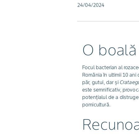
24/04/2024
O boală 
Focul bacterian al rozac
România în ultimii 10 ani
păr, gutui, dar și
Crataegu
este semnificativ, provocâ
potențialul de a distruge
pomicultură.
Recunoaș