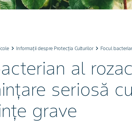
keyboard_arrow_right
keyboard_arrow_right
icole
Informații despre Protecția Culturilor
Focul bacteria
acterian al rozac
nțare seriosă c
ințe grave