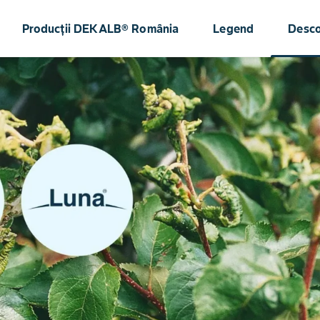
Producții DEKALB® România
Legend
Desc