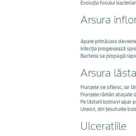
Evoluția focului bacterian
Arsura infl
Apare primăvara devreme, 
Infecția progresează spre
Bacteria se propagă rapid 
Arsura lăsta
Frunzele se ofilesc, iar lă
Frunzele rămân atașate de
Pe lăstarii bolnavi apar 
Uneori, din țesuturile b
Ulceratiile