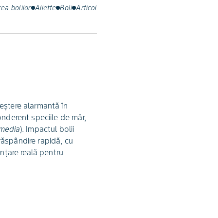
ea bolilor
Aliette
Boli
Articol
eștere alarmantă în
onderent speciile de măr,
rmedia
). Impactul bolii
 răspândire rapidă, cu
ințare reală pentru