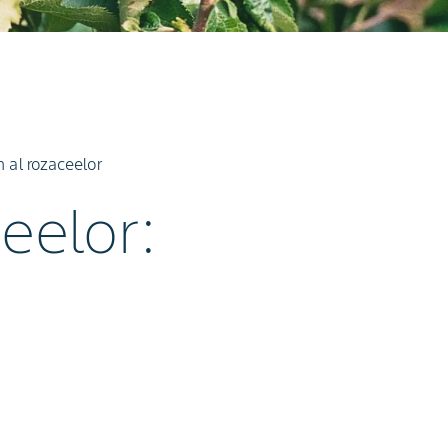
n al rozaceelor
eelor:
u