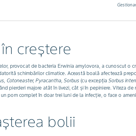
Gestionar
în creștere
eelor, provocat de bacteria Erwinia amylovora, a cunoscut o cr
 datorită schimbărilor climatice. Această boală afectează prep
s, Cotoneaster, Pyracantha, Sorbus
(cu excepția
Sorbus inte
nd pierderi majore atât în livezi, cât și în pepiniere. Viteza de
 un pom complet în doar trei luni de la infecție, o face o amen
terea bolii