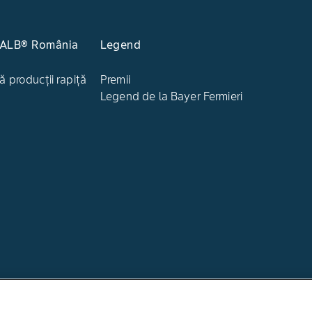
KALB® România
Legend
ă producții rapiță
Premii
Legend de la Bayer Fermieri