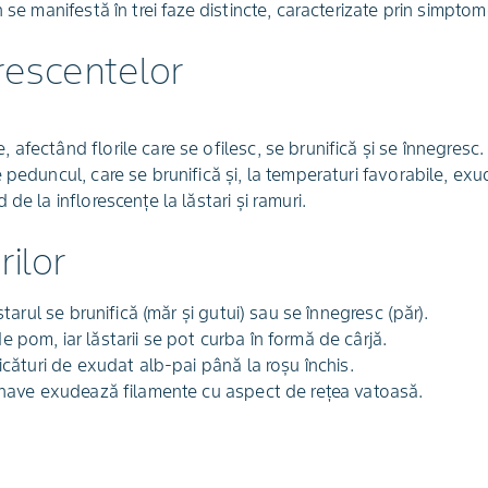
 se manifestă în trei faze distincte, caracterizate prin simptom
orescentelor
afectând florile care se ofilesc, se brunifică și se înnegresc.
 peduncul, care se brunifică și, la temperaturi favorabile, exud
de la inflorescențe la lăstari și ramuri.
rilor
starul se brunifică (măr și gutui) sau se înnegresc (păr).
 pom, iar lăstarii se pot curba în formă de cârjă.
picături de exudat alb-pai până la roșu închis.
olnave exudează filamente cu aspect de rețea vatoasă.