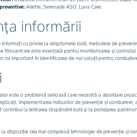
preventive:
Aliette, Serenade ASO, Luna Care.
ța informării
ie informați cu privire la simptomele bolii, metodele de preveni
e fitosanitare este esențială pentru monitorizarea și controlul
 un rol important în identificarea de noi soluții pentru combatere
i
elor este o problemă serioasă care necesită o abordare proact
 implicați. Implementarea măsurilor de prevenție și combatere, a
contribui la limitarea răspândirii bolii și la protejarea patrimo
a dispoziție cea mai complexă tehnologie de prevenție și cont