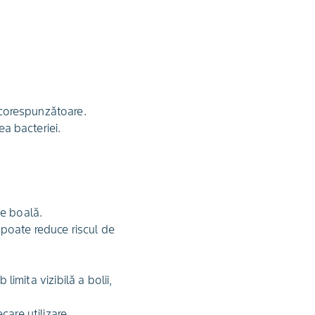
necorespunzătoare.
ea bacteriei.
de boală.
 poate reduce riscul de
mita vizibilă a bolii,
care utilizare.