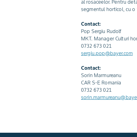
al rosaceelor. Pentru deta
segmentul horticol, cu o
Contact:
Pop Sergiu Rudolf
MKT. Manager Culturi hor
0732 673 021
sergiu.pop@bayer.com
Contact:
Sorin Marmureanu
CAR S-E Romania
0732 673 021
sorin.marmureanu@baye