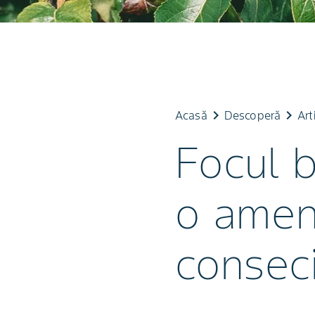
keyboard_arrow_right
keyboard_arrow_right
Acasă
Descoperă
Art
Focul b
o ameni
consec