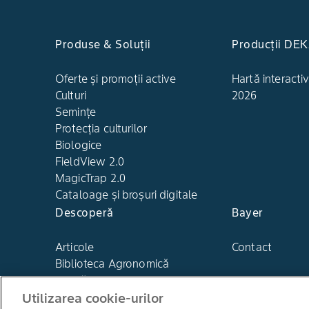
Produse & Soluții
Producții DE
Oferte și promoții active
Hartă interactiv
Culturi
2026
Semințe
Protecția culturilor
Biologice
FieldView 2.0
MagicTrap 2.0
Cataloage și broșuri digitale
Descoperă
Bayer
Articole
Contact
Biblioteca Agronomică
Noutăți Bayer
Utilizarea cookie-urilor