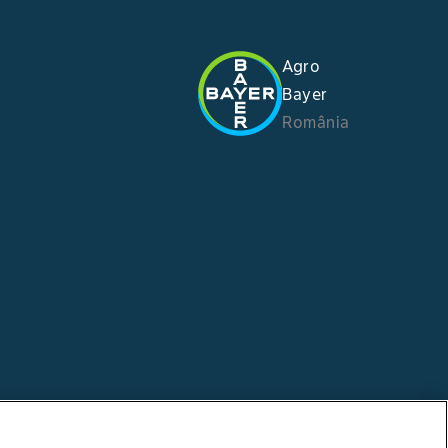
Agro
Bayer
România