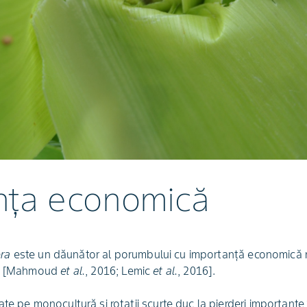
nța economică
era
este un dăunător al porumbului cu importanță economică ri
opa [Mahmoud
et al.
, 2016; Lemic
et al.
, 2016].
te pe monocultură și rotații scurte duc la pierderi importante