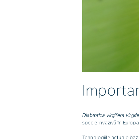
Importa
Diabrotica virgifera virgif
specie invazivă în Eur
Tehnologiile actuale baza