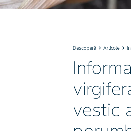
keyboard_arrow_right
keyboard_arrow_right
Descoperă
Articole
In
Informa
virgife
vestic 