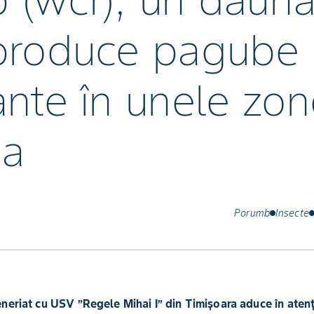
 (wcr), un dăună
produce pagube
nte în unele zon
ia
Porumb
Insecte
neriat cu USV ”Regele Mihai I” din Timișoara aduce în ate