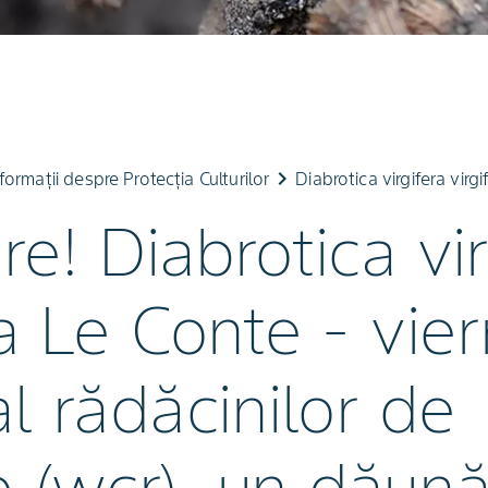
keyboard_arrow_right
formații despre Protecția Culturilor
Diabrotica virgifera virgi
re! Diabrotica vir
ra Le Conte - vie
al rădăcinilor de