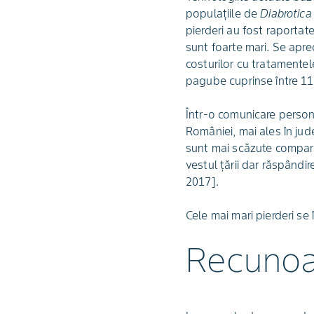
populațiile de
Diabrotica 
pierderi au fost raportat
sunt foarte mari. Se apre
costurilor cu tratamentel
pagube cuprinse între 1
Într-o comunicare person
României, mai ales în jud
sunt mai scăzute comparat
vestul țării dar răspândir
2017].
Cele mai mari pierderi s
Recunoa