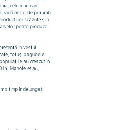
nia, cele mai mari
 al rădăcinilor de porumb
roducțiilor scăzute și a
 larvelor poate produce
prezentă în vestul
icate, totuși pagubele
opulațiile au crescut în
2014; Manole
et al
.,
rumb timp îndelungat.