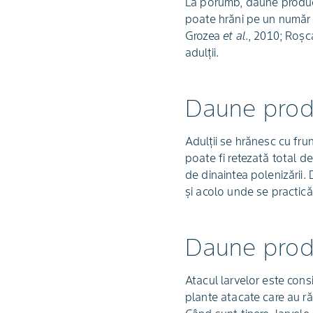
La porumb, daune produc a
poate hrăni pe un număr 
Grozea
et al
., 2010; Roș
adulții.
Daune prod
Adulții se hrănesc cu fru
poate fi retezată total de
de dinaintea polenizării.
și acolo unde se practic
Daune prod
Atacul larvelor este consi
plante atacate care au răd