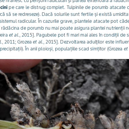
se hrănesc cu perișorii radiculari și partea exterioară a rădăci
cini
pe care le distrug complet. Tulpinile de porumb atacate
că să se redreseze). Dacă solurile sunt fertile și există umidita
istemul radicular. În cazurile grave, plantele atacate pot căd
, rădăcina de porumb nu mai poate asigura plantei nutrienții ne
reira
et al
., 2015]. Pagubele pot fi mari mai ales în condiții de s
l.
, 2011; Grozea
et al.
, 2015]. Dezvoltarea adulților este influe
recipitații). În anii ploioși, populațiile scad simțitor (Grozea
et