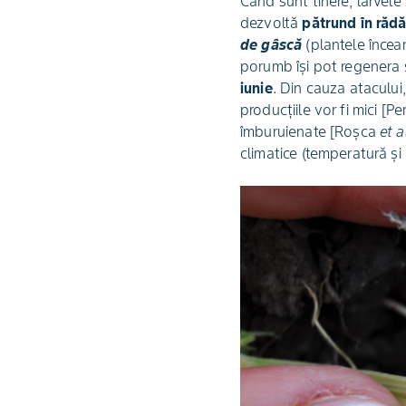
Când sunt tinere, larvele 
dezvoltă
pătrund în rădă
de gâscă
(plantele încear
porumb își pot regenera s
iunie
. Din cauza atacului
producțiile vor fi mici [Pe
îmburuienate [Roșca
et a
climatice (temperatură și p