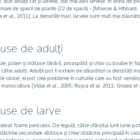
tât adulții cât și larvele, dar mai ales larvele. În afară de 
mare de specii de plante (22 de specii) - [Moeser & Hibbard, 
ca
et al
., 2011]. La densități mari, larvele sunt mult mai dăună
use de adulți
nze, polen și mătase tânără, proaspătă și chiar cu boabe în f
 către adulți. Adulții pot fi extrem de dăunători la densități ma
 De obicei, ei pot crea probleme în culturile care au fost semăn
ă monocultura [Vidal
et al
., 2005; Roșca
et al.
2011; Grozea
et 
use de larve
derat foarte periculos. De regulă, către sfârșitul lunii iunie pot
ăcinile secundare distruse și chiar rădăcina principală în cazur