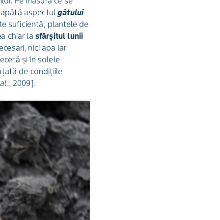
nilor. Pe măsură ce se
 capătă aspectul
gâtului
te suficientă, plantele de
ea chiar la
sfârșitul lunii
cesari, nici apa iar
ecetă și în solele
nțată de condițiile
 al
., 2009].