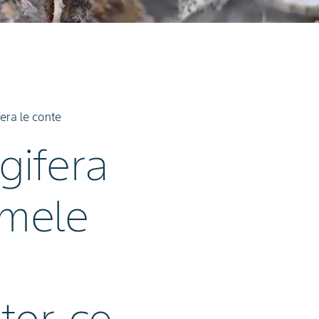
fera le conte
gifera
rmele