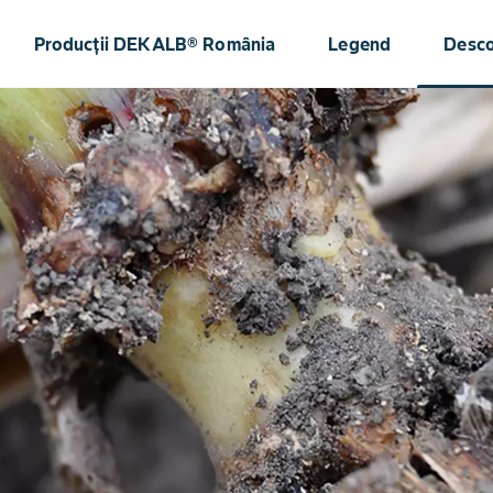
Producții DEKALB® România
Legend
Desc