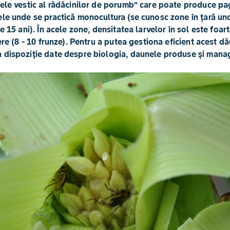
mele vestic al rădăcinilor de porumb” care poate produce p
ele unde se practică monocultura (se cunosc zone în țară un
e 15 ani). În acele zone, densitatea larvelor în sol este foar
ere (8 - 10 frunze). Pentru a putea gestiona eficient acest d
 dispoziție date despre biologia, daunele produse și mana