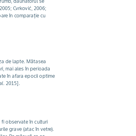
porumb, dăunătorul se
2005; Cvrković, 2006;
toare în comparație cu
aza de lapte. Mătasea
ri, mai ales în perioada
ate în afara epocii optime
al.
2015].
 fi observate în culturi
ile grave (atac în vetre).