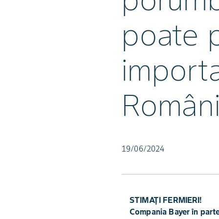
porumb
poate 
importa
Român
19/06/2024
STIMAȚI FERMIERI!
Compania Bayer în parte