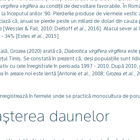
virgifera virgifera
au condiții de dezvoltare favorabile. În Româ
e la începutul anilor '90. Pierderile produse de viermele vestic
ciază că, anual se pierde peste un miliard de dolari din cauza p
e [Wessler & Fall, 2010; Deitloff
et al
., 2016]. Atacul sever al
1 - 34% [Estes
et al.
, 2015]
ală, Grozea (2020) arată că,
Diabrotica virgifera virgifera
este 
ețul Timiș. Se constată în prezent că, deși populațiile sunt rid
iv cu cele înregistrate în perioada 1997 - 2010. După 2010, p
ea în areale noi este lentă [Antonie
et al
., 2008; Grozea
et al.
, 
e înregistrează în fermele unde se practică monocultura de po
șterea daunelor