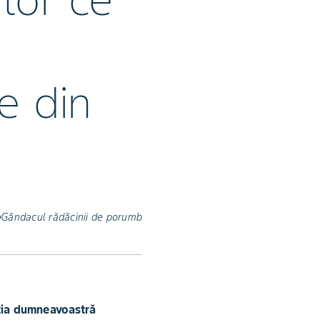
tor ce
e din
Gândacul rădăcinii de porumb
nția dumneavoastră