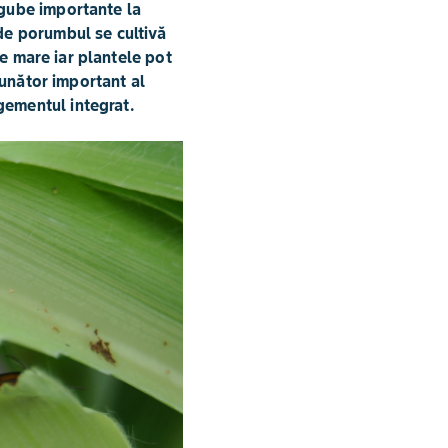
agube importante la
de porumbul se cultivă
te mare iar plantele pot
ăunător important al
gementul integrat.