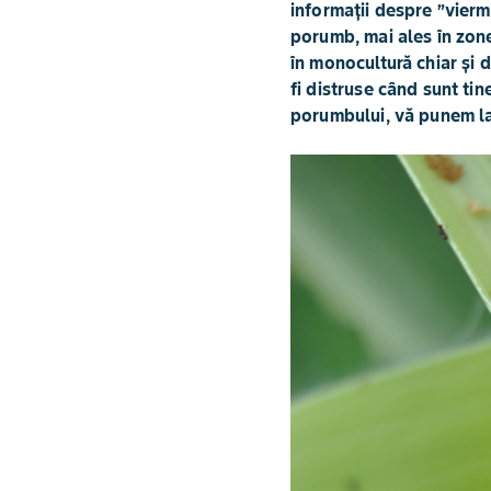
informații despre ”vier
porumb, mai ales în zon
în monocultură chiar și d
fi distruse când sunt tin
porumbului, vă punem la