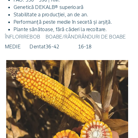
Genetică DEKALB® superioară
Stabilitate a producției, an de an.
Performanță peste medie în secetă și arșiță.
Plante sănătoase, fără căderi la recoltare.
ÎNFLORIRE
BOB
BOABE/RÂND
RÂNDURI DE BOABE
MEDIE
Dentat
36-42
16-18