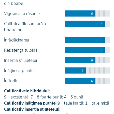
din boabe
vigoarea la răsărire
6
calitatea fitosanitară a
8
boabelor
înrădăcinarea
8
rezistența tulpinii
8
inserția știuletelui
6
înălțimea plantei
4
înfloritul
6
Calificativele hibridului:
9 - excelentă; 7 - 8 foarte bună; 4 - 6 bună
Calificativ înălțimea plantei:
9 - talie înaltă; 1 - talie mică
Calificativ inserția știuletelui: