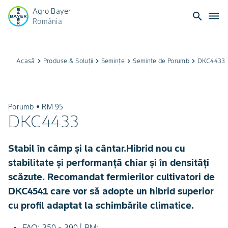
Agro Bayer
search
dehaze
România
Acasă
keyboard_arrow_right
Produse & Soluții
keyboard_arrow_right
Semințe
keyboard_arrow_right
Semințe de Porumb
keyboard_arrow_right
DKC4433
Porumb • RM 95
DKC4433
Stabil în câmp și la cântar.Hibrid nou cu
stabilitate și performanță chiar și în densități
scăzute. Recomandat fermierilor cultivatori de
DKC4541 care vor să adopte un hibrid superior
cu profil adaptat la schimbările climatice.
FAO: 350 - 390 | RM: