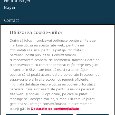
Noutăți Bayer
Bayer
Contact
Utilizarea cookie-urilor
Dorim să folosim cookie-uri opționale pentru a înțelege
mai bine utilizarea acestui site web, pentru a ne
Agro Bayer
îmbunătăți site-ul și pentru a partaja informații cu
România
partenerii noștri publicitari. Consimțământul
dumneavoastra acopera, de asemenea, transferul datelor
dumneavoastra cu caracter personal în țări terțe nesigure,
în special în SUA, care implică riscul ca autoritățile
publice să vă poată accesa datele personale în scopuri de
Canale media
supraveghere și în alte scopuri cu remedii eficiente.
Informații detaliate despre utilizarea cookie-urilor strict
necesare, care sunt esențiale pentru a naviga pe acest
site web, și cookie-uri opționale, pe care le puteți
respinge sau accepta mai jos, și modul în care vă puteți
gestiona sau retrage consimțământul în orice moment,
puteți găsi în
Declarație de confidențialitate
Drepturi de autor © Bayer Crop Science 2026
Condiţii de utilizare
/
Declarație de confidențialitate
/
Amprentă
/
Setări