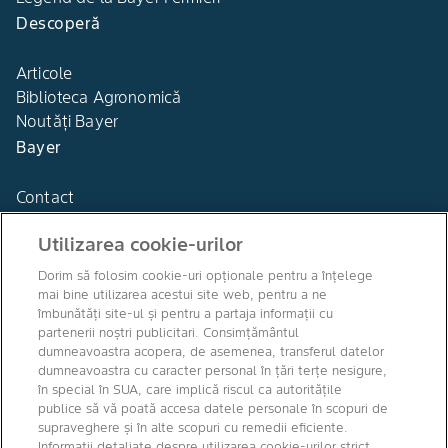
Descoperă
Articole
Biblioteca Agronomică
Noutăți Bayer
Bayer
Contact
Utilizarea cookie-urilor
Dorim să folosim cookie-uri opționale pentru a înțelege
mai bine utilizarea acestui site web, pentru a ne
Agro Bayer
îmbunătăți site-ul și pentru a partaja informații cu
România
partenerii noștri publicitari. Consimțământul
dumneavoastra acopera, de asemenea, transferul datelor
dumneavoastra cu caracter personal în țări terțe nesigure,
în special în SUA, care implică riscul ca autoritățile
publice să vă poată accesa datele personale în scopuri de
Canale media
supraveghere și în alte scopuri cu remedii eficiente.
Informații detaliate despre utilizarea cookie-urilor strict