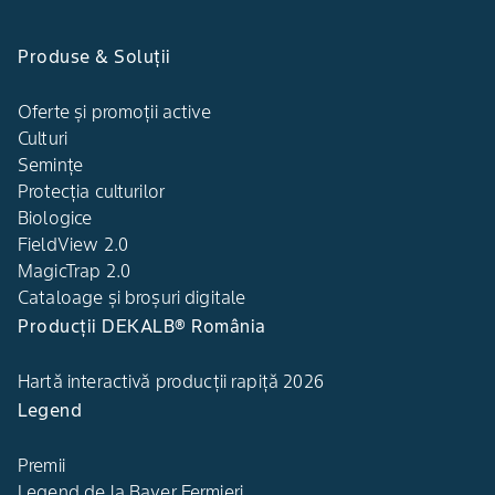
Produse & Soluții
Oferte și promoții active
Culturi
Semințe
Protecția culturilor
Biologice
FieldView 2.0
MagicTrap 2.0
Cataloage și broșuri digitale
Producții DEKALB® România
Hartă interactivă producții rapiță 2026
Legend
Premii
Legend de la Bayer Fermieri