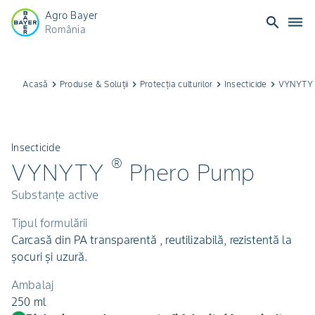
Agro Bayer
search
dehaze
România
Acasă
keyboard_arrow_right
Produse & Soluții
keyboard_arrow_right
Protecția culturilor
keyboard_arrow_right
Insecticide
keyboard_arrow_right
VYNYTY 
Insecticide
®
VYNYTY
Phero Pump
Substanțe active
Tipul formulării
Carcasă din PA transparentă , reutilizabilă, rezistentă la
șocuri și uzură.
Ambalaj
250 ml