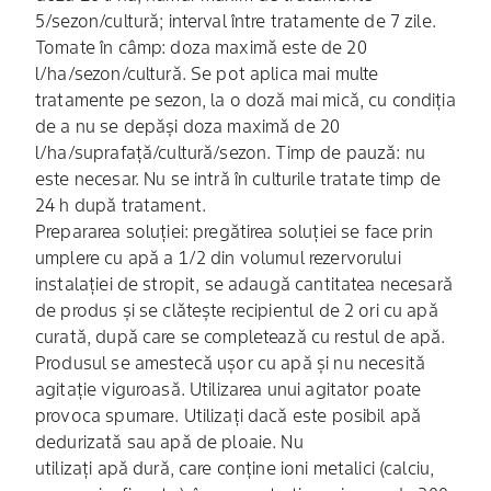
5/sezon/cultură; interval între tratamente de 7 zile.
Tomate în câmp: doza maximă este de 20
l/ha/sezon/cultură. Se pot aplica mai multe
tratamente pe sezon, la o doză mai mică, cu condiția
de a nu se depăși doza maximă de 20
l/ha/suprafață/cultură/sezon. Timp de pauză: nu
este necesar. Nu se intră în culturile tratate timp de
24 h după tratament.
Prepararea soluției: pregătirea soluției se face prin
umplere cu apă a 1/2 din volumul rezervorului
instalației de stropit, se adaugă cantitatea necesară
de produs și se clătește recipientul de 2 ori cu apă
curată, după care se completează cu restul de apă.
Produsul se amestecă ușor cu apă și nu necesită
agitație viguroasă. Utilizarea unui agitator poate
provoca spumare. Utilizați dacă este posibil apă
dedurizată sau apă de ploaie. Nu
utilizați apă dură, care conține ioni metalici (calciu,