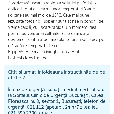
favorizează uscarea rapidă a soluției pe foliaj. Nu
aplicați soluția în cazul unor temperaturi foarte
ridicate sau mai mici de 10°C. Cele mai bune
rezultate folosind Flipper® sunt atinse în condiții de
vreme caldă, cu uscare rapidă. Un moment ideal
pentru pulverizarea culturilor este dimineața,
devreme, pentru a permite plantelor să se usuce pe
măsură ce temperaturile cresc.
Flipper® este marcă înregistrată a Alpha
BioPesticides Limited.
Citiți și urmați întotdeauna instrucțiunile de pe
etichetă.
În caz de urgență: sunați imediat medicul sau
la Spitalul Clinic de Urgență București, Calea
Floreasca nr. 8, sector 1, București; telefon de
urgență: 021 112 (apelabil 24 h/7 zile); tel.:
021 599 2300, email: