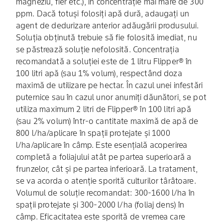
magneziu, fier etc.), în concentrație mai mare de 300
ppm. Dacă totuși folosiți apă dură, adaugați un
agent de dedurizare anterior adăugării produsului.
Soluția obținută trebuie să fie folosită imediat, nu
se păstrează soluție nefolosită. Concentrația
recomandată a soluției este de 1 litru Flipper® în
100 litri apă (sau 1% volum), respectând doza
maximă de utilizare pe hectar. În cazul unei infestări
puternice sau în cazul unor anumiți dăunători, se pot
utiliza maximum 2 litri de Flipper® în 100 litri apă
(sau 2% volum) într-o cantitate maximă de apă de
800 l/ha/aplicare în spații protejate și 1000
l/ha/aplicare în câmp. Este esențială acoperirea
completă a foliajului atât pe partea superioară a
frunzelor, cât și pe partea inferioară. La tratament,
se va acorda o atenție sporită culturilor târâtoare.
Volumul de soluție recomandat: 300-1600 l/ha în
spații protejate și 300-2000 l/ha (foliaj dens) în
câmp. Eficacitatea este sporită de vremea care