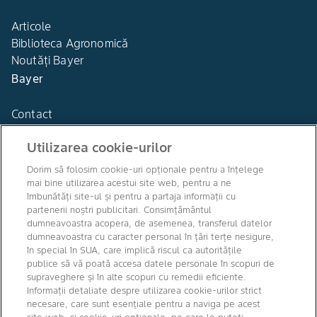
Articole
Biblioteca Agronomică
Noutăți Bayer
Bayer
Contact
Utilizarea cookie-urilor
Dorim să folosim cookie-uri opționale pentru a înțelege
mai bine utilizarea acestui site web, pentru a ne
Agro Bayer
îmbunătăți site-ul și pentru a partaja informații cu
România
partenerii noștri publicitari. Consimțământul
dumneavoastra acopera, de asemenea, transferul datelor
dumneavoastra cu caracter personal în țări terțe nesigure,
în special în SUA, care implică riscul ca autoritățile
publice să vă poată accesa datele personale în scopuri de
Canale media
supraveghere și în alte scopuri cu remedii eficiente.
Informații detaliate despre utilizarea cookie-urilor strict
necesare, care sunt esențiale pentru a naviga pe acest