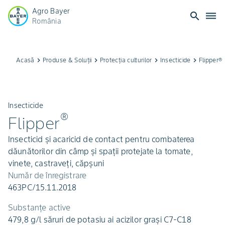
Agro Bayer
search
dehaze
România
Acasă
keyboard_arrow_right
Produse & Soluții
keyboard_arrow_right
Protecția culturilor
keyboard_arrow_right
Insecticide
keyboard_arrow_right
Flipper®
Insecticide
®
Flipper
Insecticid și acaricid de contact pentru combaterea
dăunătorilor din câmp și spații protejate la tomate,
vinete, castraveți, căpșuni
Număr de înregistrare
463PC/15.11.2018
Substanțe active
479,8 g/l săruri de potasiu ai acizilor grași C7-C18