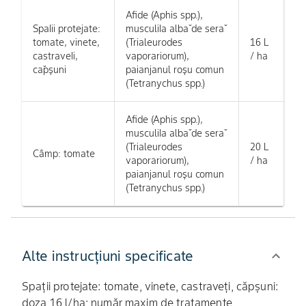
Afide (Aphis spp.),
SpaIii protejate:
musculiIa albǎ de serǎ
tomate, vinete,
(Trialeurodes
16 L
castraveIi,
vaporariorum),
/ ha
cǎpşuni
paianjanul roşu comun
(Tetranychus spp.)
Afide (Aphis spp.),
musculiIa albǎ de serǎ
(Trialeurodes
20 L
Câmp: tomate
vaporariorum),
/ ha
paianjanul roşu comun
(Tetranychus spp.)
Alte instrucțiuni specificate
Spații protejate: tomate, vinete, castraveți, căpșuni:
doza 16 l/ha; număr maxim de tratamente