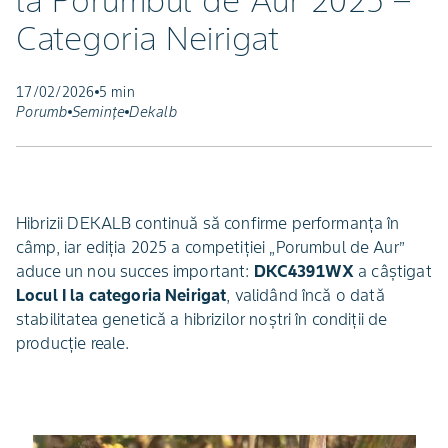
la Porumbul de Aur 2025 –
Categoria Neirigat
17/02/2026
5 min
Porumb
Semințe
Dekalb
Hibrizii DEKALB continuă să confirme performanța în
câmp, iar ediția 2025 a competiției „Porumbul de Aur”
aduce un nou succes important:
DKC4391WX
a câștigat
Locul I la categoria Neirigat
, validând încă o dată
stabilitatea genetică a hibrizilor noștri în condiții de
producție reale.