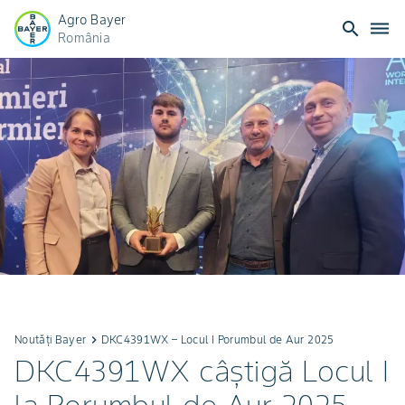
Agro Bayer
search
dehaze
România
Noutăți Bayer
keyboard_arrow_right
DKC4391WX – Locul I Porumbul de Aur 2025
DKC4391WX câștigă Locul I