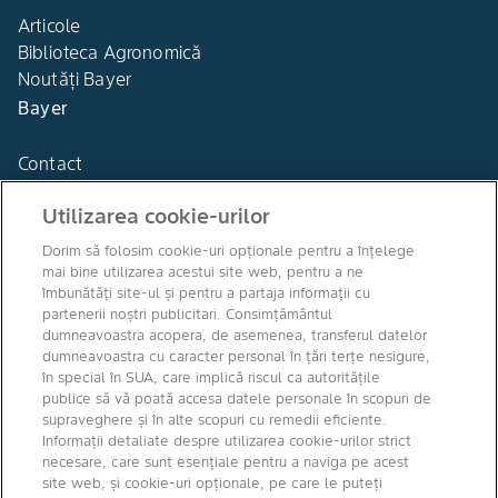
Articole
Biblioteca Agronomică
Noutăți Bayer
Bayer
Contact
Utilizarea cookie-urilor
Dorim să folosim cookie-uri opționale pentru a înțelege
mai bine utilizarea acestui site web, pentru a ne
Agro Bayer
îmbunătăți site-ul și pentru a partaja informații cu
România
partenerii noștri publicitari. Consimțământul
dumneavoastra acopera, de asemenea, transferul datelor
dumneavoastra cu caracter personal în țări terțe nesigure,
în special în SUA, care implică riscul ca autoritățile
publice să vă poată accesa datele personale în scopuri de
Canale media
supraveghere și în alte scopuri cu remedii eficiente.
Informații detaliate despre utilizarea cookie-urilor strict
necesare, care sunt esențiale pentru a naviga pe acest
site web, și cookie-uri opționale, pe care le puteți