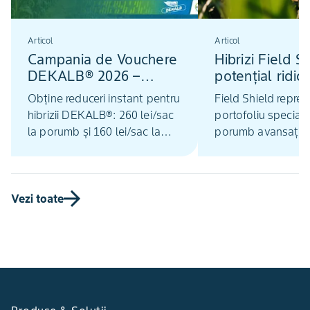
Articol
Articol
Campania de Vouchere
Hibrizi Field S
DEKALB® 2026 –
potențial ridic
Reduceri la hibrizii de
producție și to
Obține reduceri instant pentru
Field Shield reprez
porumb și floarea-
ridicată la stre
hibrizii DEKALB®: 260 lei/sac
portofoliu special 
soarelui
la porumb și 160 lei/sac la
porumb avansați d
floarea-soarelui. Solicitarea
vedere genetic, cre
voucherului este rapidă și
un nivel ridicat de 
complet online. Investește
condiții intensive d
inteligent în genetică
dar și pentru secur
Vezi toate
performantă pentru un sezon
producției în condiț
agricol mai profitabil.
climatic sau factori 