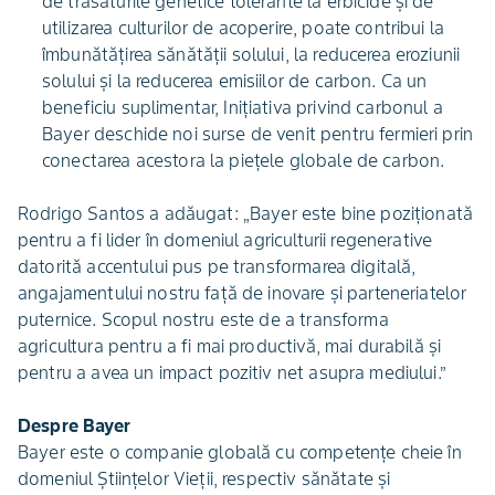
de trăsăturile genetice tolerante la erbicide și de
utilizarea culturilor de acoperire, poate contribui la
îmbunătățirea sănătății solului, la reducerea eroziunii
solului și la reducerea emisiilor de carbon. Ca un
beneficiu suplimentar, Inițiativa privind carbonul a
Bayer deschide noi surse de venit pentru fermieri prin
conectarea acestora la piețele globale de carbon.
Rodrigo Santos a adăugat: „Bayer este bine poziționată
pentru a fi lider în domeniul agriculturii regenerative
datorită accentului pus pe transformarea digitală,
angajamentului nostru față de inovare și parteneriatelor
puternice. Scopul nostru este de a transforma
agricultura pentru a fi mai productivă, mai durabilă și
pentru a avea un impact pozitiv net asupra mediului.”
Despre Bayer
Bayer este o companie globală cu competenţe cheie în
domeniul Ştiinţelor Vieţii, respectiv sănătate şi