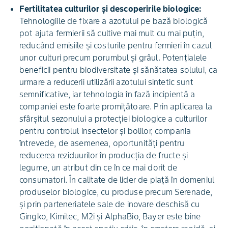
Fertilitatea culturilor și descoperirile biologice:
Tehnologiile de fixare a azotului pe bază biologică
pot ajuta fermierii să cultive mai mult cu mai puțin,
reducând emisiile și costurile pentru fermieri în cazul
unor culturi precum porumbul și grâul. Potențialele
beneficii pentru biodiversitate și sănătatea solului, ca
urmare a reducerii utilizării azotului sintetic sunt
semnificative, iar tehnologia în fază incipientă a
companiei este foarte promițătoare. Prin aplicarea la
sfârșitul sezonului a protecției biologice a culturilor
pentru controlul insectelor și bolilor, compania
întrevede, de asemenea, oportunități pentru
reducerea reziduurilor în producția de fructe și
legume, un atribut din ce în ce mai dorit de
consumatori. În calitate de lider de piață în domeniul
produselor biologice, cu produse precum Serenade,
și prin parteneriatele sale de inovare deschisă cu
Gingko, Kimitec, M2i și AlphaBio, Bayer este bine