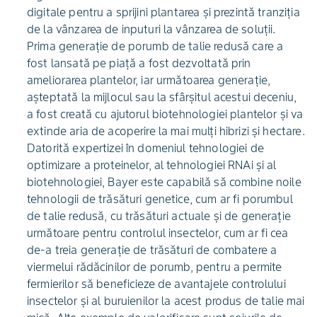
digitale pentru a sprijini plantarea și prezintă tranziția
de la vânzarea de inputuri la vânzarea de soluții.
Prima generație de porumb de talie redusă care a
fost lansată pe piață a fost dezvoltată prin
ameliorarea plantelor, iar următoarea generație,
așteptată la mijlocul sau la sfârșitul acestui deceniu,
a fost creată cu ajutorul biotehnologiei plantelor și va
extinde aria de acoperire la mai mulți hibrizi și hectare.
Datorită expertizei în domeniul tehnologiei de
optimizare a proteinelor, al tehnologiei RNAi și al
biotehnologiei, Bayer este capabilă să combine noile
tehnologii de trăsături genetice, cum ar fi porumbul
de talie redusă, cu trăsături actuale și de generație
următoare pentru controlul insectelor, cum ar fi cea
de-a treia generație de trăsături de combatere a
viermelui rădăcinilor de porumb, pentru a permite
fermierilor să beneficieze de avantajele controlului
insectelor și al buruienilor la acest produs de talie mai