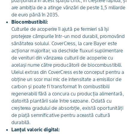
poziționată în acest spațiu critic, în creștere rapidă, și
are ambiția de a atinge vânzări de peste 1,5 miliarde
de euro până în 2035.
Biocombustibili:
Culturile de acoperire îi ajută pe fermieri să își
protejeze câmpurile într-un mod durabil, promovând
sănătatea solului. CoverCress, la care Bayer este
acționar majoritar, va deschide fluxuri suplimentare
de venituri din vânzarea culturii de acoperire cu
același nume către producătorii de biocombustibili.
Uleiul extras din CoverCress este conceput pentru a
obține un scor mai mic de intensitate a emisiilor de
carbon și poate fi transformat în combustibili
regenerabili fără a concura cu producția alimentară,
datorită plantării sale între sezoane. Odată cu
creșterea gradului de absorbție, există oportunități
de piață semnificative pentru această cultură
durabilă.
Lanțul valoric digital: