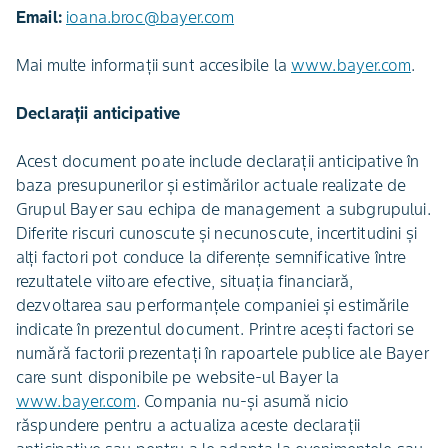
Email:
ioana.broc@bayer.com
Mai multe informații sunt accesibile la
www.bayer.com
.
Declarații anticipative
Acest document poate include declaraţii anticipative în
baza presupunerilor şi estimărilor actuale realizate de
Grupul Bayer sau echipa de management a subgrupului.
Diferite riscuri cunoscute şi necunoscute, incertitudini şi
alţi factori pot conduce la diferenţe semnificative între
rezultatele viitoare efective, situaţia financiară,
dezvoltarea sau performanţele companiei şi estimările
indicate în prezentul document. Printre aceşti factori se
numără factorii prezentaţi în rapoartele publice ale Bayer
care sunt disponibile pe website-ul Bayer la
www.bayer.com
. Compania nu-şi asumă nicio
răspundere pentru a actualiza aceste declaraţii