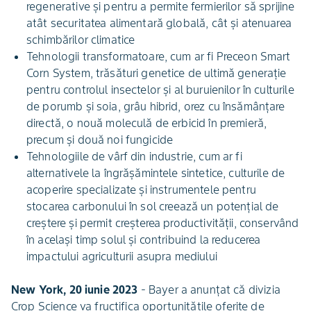
regenerative și pentru a permite fermierilor să sprijine
atât securitatea alimentară globală, cât și atenuarea
schimbărilor climatice
Tehnologii transformatoare, cum ar fi Preceon Smart
Corn System, trăsături genetice de ultimă generație
pentru controlul insectelor și al buruienilor în culturile
de porumb și soia, grâu hibrid, orez cu însămânțare
directă, o nouă moleculă de erbicid în premieră,
precum și două noi fungicide
Tehnologiile de vârf din industrie, cum ar fi
alternativele la îngrășămintele sintetice, culturile de
acoperire specializate și instrumentele pentru
stocarea carbonului în sol creează un potențial de
creștere și permit creșterea productivității, conservând
în același timp solul și contribuind la reducerea
impactului agriculturii asupra mediului
New York, 20 iunie 2023
- Bayer a anunțat că divizia
Crop Science va fructifica oportunitățile oferite de