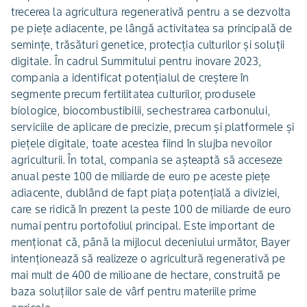
trecerea la agricultura regenerativă pentru a se dezvolta
pe piețe adiacente, pe lângă activitatea sa principală de
semințe, trăsături genetice, protecția culturilor și soluții
digitale. În cadrul Summitului pentru inovare 2023,
compania a identificat potențialul de creștere în
segmente precum fertilitatea culturilor, produsele
biologice, biocombustibilii, sechestrarea carbonului,
serviciile de aplicare de precizie, precum și platformele și
piețele digitale, toate acestea fiind în slujba nevoilor
agriculturii. În total, compania se așteaptă să acceseze
anual peste 100 de miliarde de euro pe aceste piețe
adiacente, dublând de fapt piața potențială a diviziei,
care se ridică în prezent la peste 100 de miliarde de euro
numai pentru portofoliul principal. Este important de
menționat că, până la mijlocul deceniului următor, Bayer
intenționează să realizeze o agricultură regenerativă pe
mai mult de 400 de milioane de hectare, construită pe
baza soluțiilor sale de vârf pentru materiile prime