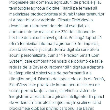
Progresele din domeniul agriculturii de precizie și al
tehnologiei agricole digitale îi ajută pe fermieri să
maximizeze productivitatea și durabilitatea terenurilor
și a practicilor lor agricole. Climate FieldView a
devenit un instrument decizional esențial, cu
abonamente pe mai mult de 220 de milioane de
hectare de culturi la nivel global. Pe lângă faptul că
oferă fermierilor informații agronomice în timp real,
acesta servește și ca platformă digitală care oferă
soluții personalizate, cum ar fi Preceon Smart Corn
System, care combină noii hibrizi de porumb de talie
redusă de la Bayer cu recomandări digitale adaptate
la câmpurile și obiectivele de performanță ale
clienților noștri. Dincolo de aspectele ce țin de fermă,
FieldView este poarta de intrare pentru crearea de
soluții pentru lanțul valoric, servind ca sistem de
înregistrare a practicilor agricole inteligente din punct
de vedere climatic ale clienților noștri și alimentând
programele globale privind carbonul ale Bayer,