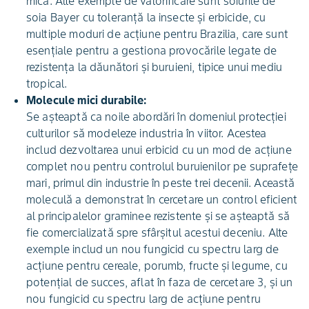
mică. Alte exemple de valorificare sunt soiurile de
soia Bayer cu toleranță la insecte și erbicide, cu
multiple moduri de acțiune pentru Brazilia, care sunt
esențiale pentru a gestiona provocările legate de
rezistența la dăunători și buruieni, tipice unui mediu
tropical.
Molecule mici durabile:
Se așteaptă ca noile abordări în domeniul protecției
culturilor să modeleze industria în viitor. Acestea
includ dezvoltarea unui erbicid cu un mod de acțiune
complet nou pentru controlul buruienilor pe suprafețe
mari, primul din industrie în peste trei decenii. Această
moleculă a demonstrat în cercetare un control eficient
al principalelor graminee rezistente și se așteaptă să
fie comercializată spre sfârșitul acestui deceniu. Alte
exemple includ un nou fungicid cu spectru larg de
acțiune pentru cereale, porumb, fructe și legume, cu
potențial de succes, aflat în faza de cercetare 3, și un
nou fungicid cu spectru larg de acțiune pentru