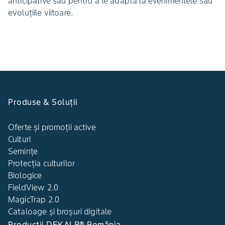
anticipative sau pentru a le adapta la evenimentele sau
evoluţiile viitoare.
Produse & Soluții
Oferte și promoții active
Culturi
Semințe
Protecția culturilor
Biologice
FieldView 2.0
MagicTrap 2.0
Cataloage și broșuri digitale
Producții DEKALB® România