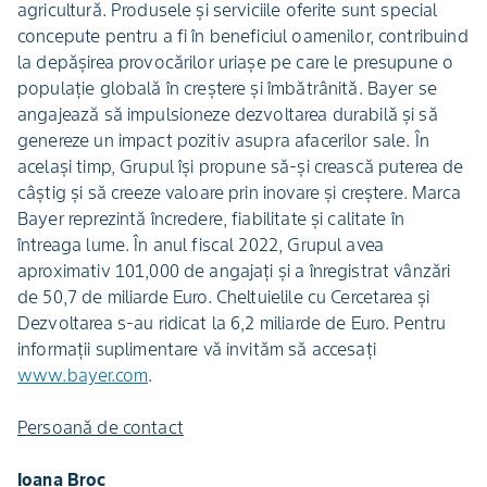
agricultură. Produsele şi serviciile oferite sunt special
concepute pentru a fi în beneficiul oamenilor, contribuind
la depăşirea provocărilor uriaşe pe care le presupune o
populaţie globală în creştere şi îmbătrânită. Bayer se
angajează să impulsioneze dezvoltarea durabilă și să
genereze un impact pozitiv asupra afacerilor sale. În
același timp, Grupul își propune să-și crească puterea de
câștig și să creeze valoare prin inovare și creștere. Marca
Bayer reprezintă încredere, fiabilitate și calitate în
întreaga lume. În anul fiscal 2022, Grupul avea
aproximativ 101,000 de angajaţi şi a înregistrat vânzări
de 50,7 de miliarde Euro. Cheltuielile cu Cercetarea şi
Dezvoltarea s-au ridicat la 6,2 miliarde de Euro. Pentru
informaţii suplimentare vă invităm să accesaţi
www.bayer.com
.
Persoană de contact
Ioana Broc