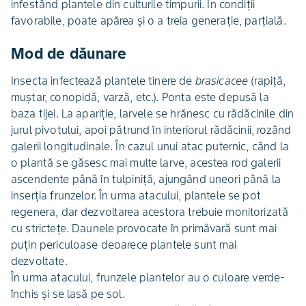
infestând plantele din culturile timpurii. În condiţii
favorabile, poate apărea şi o a treia generaţie, parţială.
Mod de dăunare
Insecta infectează plantele tinere de
brasicacee
(rapiţă,
muştar, conopidă, varză, etc.). Ponta este depusă la
baza tijei. La apariţie, larvele se hrănesc cu rădăcinile din
jurul pivotului, apoi pătrund în interiorul rădăcinii, rozând
galerii longitudinale. În cazul unui atac puternic, când la
o plantă se găsesc mai multe larve, acestea rod galerii
ascendente până în tulpiniţă, ajungând uneori până la
inserţia frunzelor. În urma atacului, plantele se pot
regenera, dar dezvoltarea acestora trebuie monitorizată
cu stricteţe. Daunele provocate în primăvară sunt mai
puţin periculoase deoarece plantele sunt mai
dezvoltate.
În urma atacului, frunzele plantelor au o culoare verde-
închis şi se lasă pe sol.