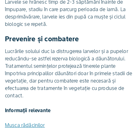
Larvele se hrănesc timp de 2-3 săptămâni înainte de
împupare, stadiu în care parcurg perioada de iarnă. La
desprimăvărare, larvele ies din pupă ca muşte şi ciclul
biologic se repetă.
Prevenire şi combatere
Lucrările solului duc la distrugerea larvelor şi a pupelor
reducându-se astfel rezerva biologică a dăunătorului.
Tratamentul seminţelor protejează tinerele plante
împotriva principalilor dăunători doar în primele stadii de
vegetaţie, dar pentru combatere este necesară şi
efectuarea de tratamente în vegetaţie cu produse de
contact.
Informații relevante
Musca rădăcinilor