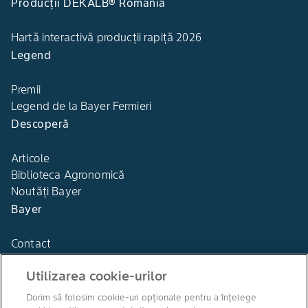
Producții DEKALB® România
Hartă interactivă producții rapiță 2026
Legend
Premii
Legend de la Bayer Fermieri
Descoperă
Articole
Biblioteca Agronomică
Noutăți Bayer
Bayer
Contact
Utilizarea cookie-urilor
Dorim să folosim cookie-uri opționale pentru a înțelege