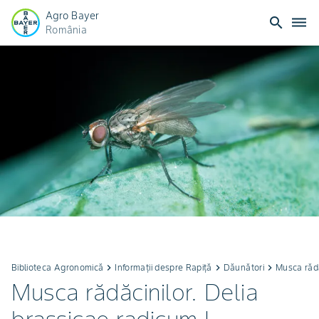
Agro Bayer
search
dehaze
România
Biblioteca Agronomică
keyboard_arrow_right
Informații despre Rapiță
keyboard_arrow_right
Dăunători
keyboard_arrow_right
Musca rădă
Musca rădăcinilor. Delia