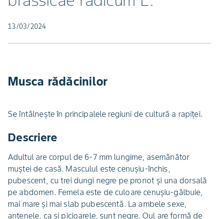
brassicae radicum L.
13/03/2024
Musca rădăcinilor
Se întâlneşte în principalele regiuni de cultură a rapiţei.
Descriere
Adultul are corpul de 6-7 mm lungime, asemănător
muştei de casă. Masculul este cenuşiu-închis,
pubescent, cu trei dungi negre pe pronot şi una dorsală
pe abdomen. Femela este de culoare cenuşiu-gălbuie,
mai mare şi mai slab pubescentă. La ambele sexe,
antenele, ca şi picioarele, sunt negre. Oul are formă de