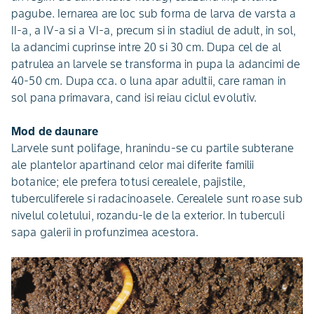
pagube. Iernarea are loc sub forma de larva de varsta a
II-a, a IV-a si a VI-a, precum si in stadiul de adult, in sol,
la adancimi cuprinse intre 20 si 30 cm. Dupa cel de al
patrulea an larvele se transforma in pupa la adancimi de
40-50 cm. Dupa cca. o luna apar adultii, care raman in
sol pana primavara, cand isi reiau ciclul evolutiv.
Mod de daunare
Larvele sunt polifage, hranindu-se cu partile subterane
ale plantelor apartinand celor mai diferite familii
botanice; ele prefera totusi cerealele, pajistile,
tuberculiferele si radacinoasele. Cerealele sunt roase sub
nivelul coletului, rozandu-le de la exterior. In tuberculi
sapa galerii in profunzimea acestora.