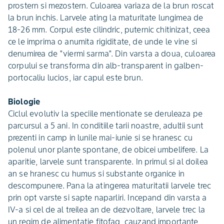
prostern si mezostern. Culoarea variaza de la brun roscat
la brun inchis. Larvele ating la maturitate lungimea de
18-26 mm. Corpul este cilindric, puternic chitinizat, ceea
ce le imprima o anumita rigiditate, de unde le vine si
denumirea de "viermi sarma". Din varsta a doua, culoarea
corpului se transforma din alb-transparent in galben-
portocaliu lucios, iar capul este brun.
Biologie
Ciclul evolutiv la speciile mentionate se deruleaza pe
parcursul a 5 ani. In conditiile tarii noastre, adultii sunt
prezenti in camp in lunile mai-iunie si se hranesc cu
polenul unor plante spontane, de obicei umbelifere. La
aparitie, larvele sunt transparente. In primul si al doilea
an se hranesc cu humus si substante organice in
descompunere. Pana la atingerea maturitatii larvele trec
prin opt varste si sapte naparliri. Incepand din varsta a
IV-a si cel de al treilea an de dezvoltare, larvele trec la
un regim de alimentatie fitofag, cauzand importante