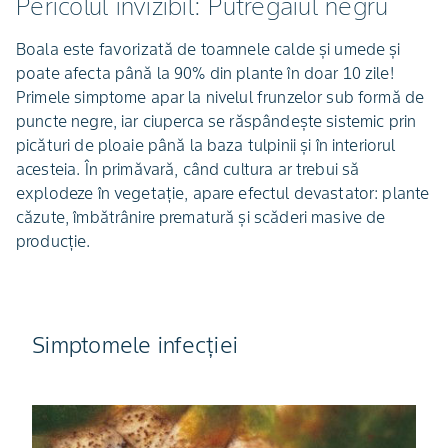
Pericolul invizibil: Putregaiul negru
Boala este favorizată de toamnele calde și umede și
poate afecta până la 90% din plante în doar 10 zile!
Primele simptome apar la nivelul frunzelor sub formă de
puncte negre, iar ciuperca se răspândește sistemic prin
picături de ploaie până la baza tulpinii și în interiorul
acesteia. În primăvară, când cultura ar trebui să
explodeze în vegetație, apare efectul devastator: plante
căzute, îmbătrânire prematură și scăderi masive de
producție.
Simptomele infecției