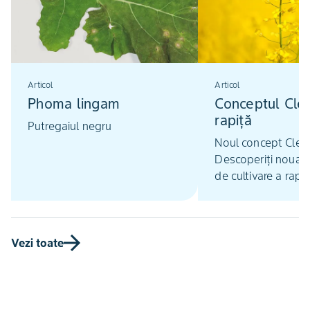
Articol
Articol
Phoma lingam
Conceptul Clea
rapiţă
Putregaiul negru
Noul concept Clear
Descoperiți noua 
de cultivare a rapițe
Vezi toate