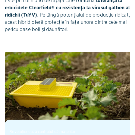
Este primul hibrid de rapiță care combină
toleranța la
erbicidele Clearfield® cu rezistența la virusul galben al
ridichii (TuYV)
. Pe lângă potențialul de producție ridicat,
acest hibrid oferă protecție în fața unora dintre cele mai
periculoase boli și dăunători.
Revoluționează controlul dăunătorilor