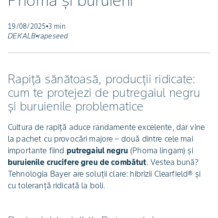
Phoma și buruieni
19/08/2025
3 min
DEKALB
rapeseed
Rapiță sănătoasă, producții ridicate:
cum te protejezi de putregaiul negru
și buruienile problematice
Cultura de rapiță aduce randamente excelente, dar vine
la pachet cu provocări majore – două dintre cele mai
importante fiind
putregaiul negru
(Phoma lingam) și
buruienile crucifere greu de combătut
. Vestea bună?
Tehnologia Bayer are soluții clare: hibrizii Clearfield® și
cu toleranță ridicată la boli.