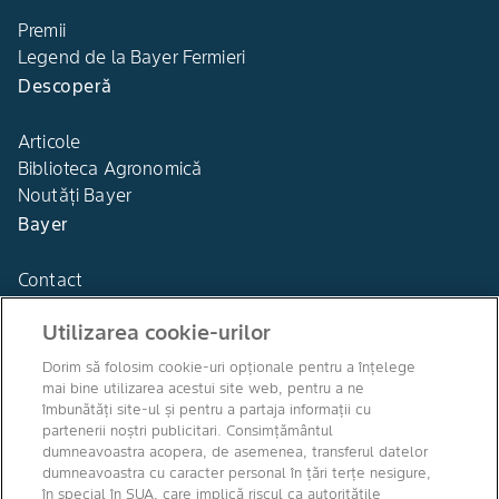
Premii
Legend de la Bayer Fermieri
Descoperă
Articole
Biblioteca Agronomică
Noutăți Bayer
Bayer
Contact
Utilizarea cookie-urilor
Dorim să folosim cookie-uri opționale pentru a înțelege
mai bine utilizarea acestui site web, pentru a ne
Agro Bayer
îmbunătăți site-ul și pentru a partaja informații cu
România
partenerii noștri publicitari. Consimțământul
dumneavoastra acopera, de asemenea, transferul datelor
dumneavoastra cu caracter personal în țări terțe nesigure,
în special în SUA, care implică riscul ca autoritățile