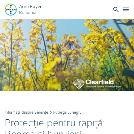
Agro Bayer
search
dehaze
România
Informații despre Semințe
keyboard_arrow_right
Putregaiul negru
Protecție pentru rapiță: