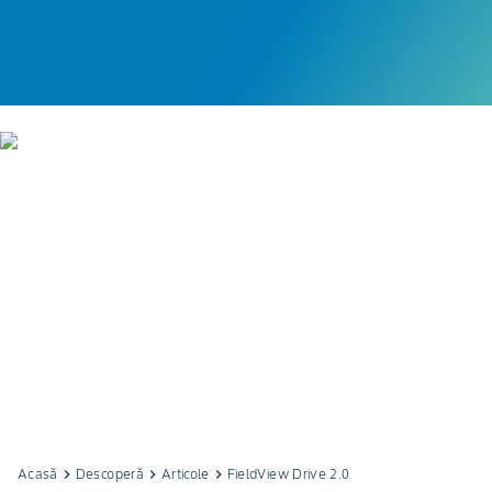
Acasă
keyboard_arrow_right
Descoperă
keyboard_arrow_right
Articole
keyboard_arrow_right
FieldView Drive 2.0