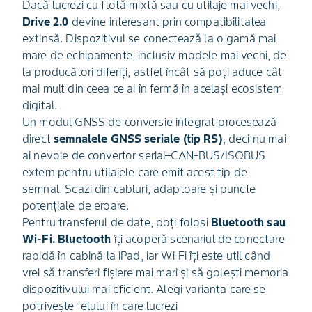
Dacă lucrezi cu flotă mixtă sau cu utilaje mai vechi,
Drive 2.0
devine interesant prin compatibilitatea
extinsă. Dispozitivul se conectează la o gamă mai
mare de echipamente, inclusiv modele mai vechi, de
la producători diferiți, astfel încât să poți aduce cât
mai mult din ceea ce ai în fermă în același ecosistem
digital.
Un modul GNSS de conversie integrat procesează
direct
semnalele GNSS seriale (tip RS)
, deci nu mai
ai nevoie de convertor serial–CAN-BUS/ISOBUS
extern pentru utilajele care emit acest tip de
semnal. Scazi din cabluri, adaptoare și puncte
potențiale de eroare.
Pentru transferul de date, poți folosi
Bluetooth sau
Wi
‑
Fi. Bluetooth
îți acoperă scenariul de conectare
rapidă în cabină la iPad, iar Wi‑Fi îți este util când
vrei să transferi fișiere mai mari și să golești memoria
dispozitivului mai eficient. Alegi varianta care se
potrivește felului în care lucrezi