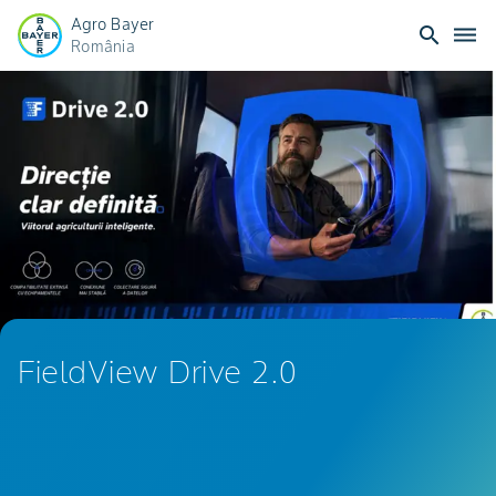
Agro Bayer
search
dehaze
România
FieldView Drive 2.0