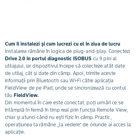
Cum îl instalezi și cum lucrezi cu el în ziua de lucru
Instalarea rămâne în logica de plug-and-play. Conectezi
Drive 2.0 în portul diagnostic ISOBUS
cu 9 pini al
utilajului, iar dispozitivul începe să colecteze atât date
de utilaj, cât și date din câmp. Apoi, trimite aceste
informații prin Bluetooth sau Wi‑Fi către aplicația
FieldView de pe iPad, unde se sincronizează cu contul
tău
FieldView.
Din momentul în care este conectat, poți urmări ce se
întâmplă în fermă în timp real prin funcția Remote View,
chiar și atunci când nu ești fizic în câmp. Practic,
operațiunea ta rămâne „la vedere” de oriunde ai acces la
aplicație.