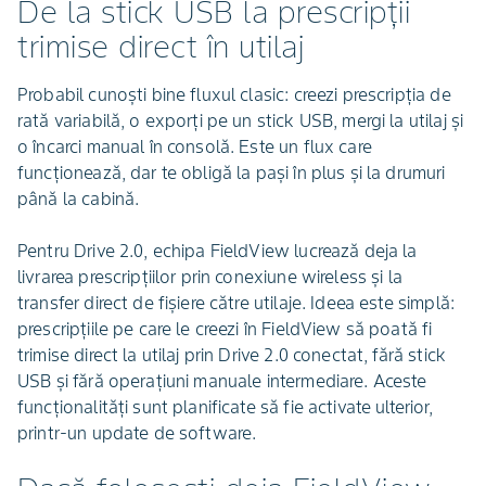
De la stick USB la prescripții
trimise direct în utilaj
Probabil cunoști bine fluxul clasic: creezi prescripția de
rată variabilă, o exporți pe un stick USB, mergi la utilaj și
o încarci manual în consolă. Este un flux care
funcționează, dar te obligă la pași în plus și la drumuri
până la cabină.
Pentru Drive 2.0, echipa FieldView lucrează deja la
livrarea prescripțiilor prin conexiune wireless și la
transfer direct de fișiere către utilaje. Ideea este simplă:
prescripțiile pe care le creezi în FieldView să poată fi
trimise direct la utilaj prin Drive 2.0 conectat, fără stick
USB și fără operațiuni manuale intermediare. Aceste
funcționalități sunt planificate să fie activate ulterior,
printr-un update de software.