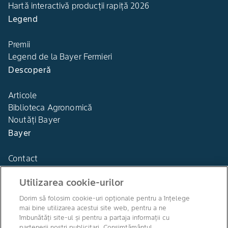
Hartă interactivă producții rapiță 2026
Legend
Premii
Legend de la Bayer Fermieri
Descoperă
Articole
Biblioteca Agronomică
Noutăți Bayer
Bayer
Contact
Utilizarea cookie-urilor
Dorim să folosim cookie-uri opționale pentru a înțelege
mai bine utilizarea acestui site web, pentru a ne
Agro Bayer
îmbunătăți site-ul și pentru a partaja informații cu
România
partenerii noștri publicitari. Consimțământul