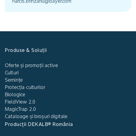
narcis.brinzariu@bayer.com
Produse & Soluții
Oferte și promoții active
Culturi
Semințe
Protecția culturilor
Biologice
FieldView 2.0
MagicTrap 2.0
Cataloage și broșuri digitale
Producții DEKALB® România