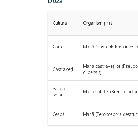
Doză
Cultură
Organism țintă
Cartof
Mană (Phytophthora infesta
Mana castraveţilor (Pseud
Castraveţi
cubensis)
Salată
Mana salatei (Bremia lactu
solar
Ceapă
Mană (Peronospora destruct