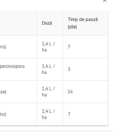
Timp de pauză
Doză
(zile)
1,4 L /
ns)
7
ha
operonospora
1,4 L /
3
ha
1,4 L /
cae)
14
ha
1,4 L /
or)
7
ha