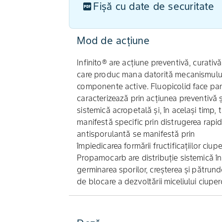
Fișă cu date de securitate
Mod de acţiune
Infinito® are acțiune preventivă, curati
care produc mana datorită mecanismului d
componente active. Fluopicolid face part
caracterizează prin acțiunea preventivă ș
sistemică acropetală și, în același timp,
manifestă specific prin distrugerea rapid
antisporulantă se manifestă prin
împiedicarea formării fructificațiilor ciuper
Propamocarb are distribuție sistemică în 
germinarea sporilor, creșterea și pătrunde
de blocare a dezvoltării miceliului ciuper