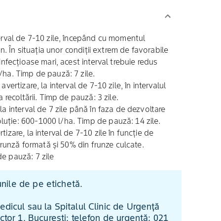
terval de 7-10 zile, începând cu momentul
on. În situația unor condiții extrem de favorabile
infecțioase mari, acest interval trebuie redus
/ha. Timp de pauză: 7 zile.
vertizare, la interval de 7-10 zile, în intervalul
 recoltării. Timp de pauză: 3 zile.
la interval de 7 zile până în faza de dezvoltare
uție: 600-1000 l/ha. Timp de pauză: 14 zile.
izare, la interval de 7-10 zile în funcție de
 frunză formată și 50% din frunze culcate.
e pauză: 7 zile
iunile de pe etichetă.
edicul sau la Spitalul Clinic de Urgență
ctor 1, București; telefon de urgență: 021