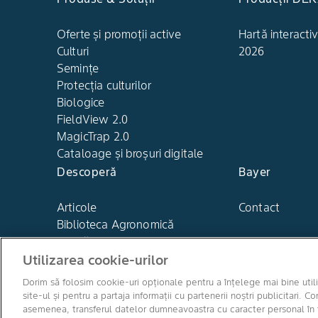
Oferte și promoții active
Hartă interactiv
Culturi
2026
Semințe
Protecția culturilor
Biologice
FieldView 2.0
MagicTrap 2.0
Cataloage și broșuri digitale
Descoperă
Bayer
Articole
Contact
Biblioteca Agronomică
Noutăți Bayer
Utilizarea cookie-urilor
Dorim să folosim cookie-uri opționale pentru a înțelege mai bine util
site-ul și pentru a partaja informații cu partenerii noștri publicitar
asemenea, transferul datelor dumneavoastra cu caracter personal în ță