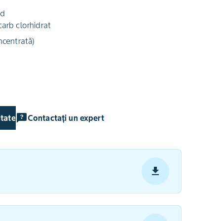
id
arb clorhidrat
ncentrată)
itate
Contactați un expert