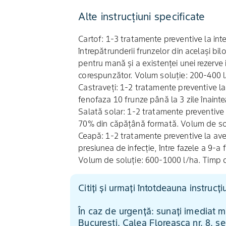
Alte instrucțiuni specificate
Cartof: 1-3 tratamente preventive la in
întrepătrunderii frunzelor din același bil
pentru mană și a existenței unei rezerve 
corespunzător. Volum soluție: 200-400 l
Castraveți: 1-2 tratamente preventive la a
fenofaza 10 frunze până la 3 zile înaintea
Salată solar: 1-2 tratamente preventive 
70% din căpățână formată. Volum de sol
Ceapă: 1-2 tratamente preventive la avert
presiunea de infecție, între fazele a 9-a
Volum de soluție: 600-1000 l/ha. Timp d
Citiți și urmați întotdeauna instrucț
În caz de urgență: sunați imediat m
București, Calea Floreasca nr. 8, se