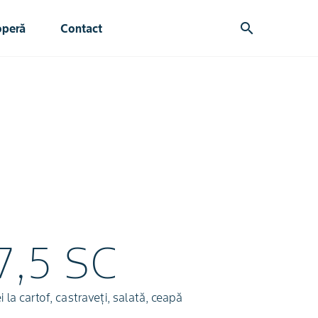
search
operă
Contact
7,5 SC
la cartof, castraveți, salată, ceapă