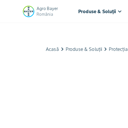
Agro Bayer
keyboard_arrow_down
Produse & Soluții
România
keyboard_arrow_right
keyboard_arrow_right
Acasă
Produse & Soluții
Protecția 