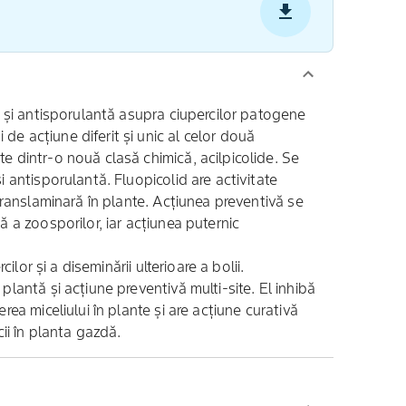
vă și antisporulantă asupra ciupercilor patogene
e acțiune diferit și unic al celor două
e dintr-o nouă clasă chimică, acilpicolide. Se
i antisporulantă. Fluopicolid are activitate
 translaminară în plante. Acțiunea preventivă se
ă a zoosporilor, iar acțiunea puternic
cilor și a diseminării ulterioare a bolii.
plantă și acțiune preventivă multi-site. El inhibă
rea miceliului în plante și are acțiune curativă
cii în planta gazdă.