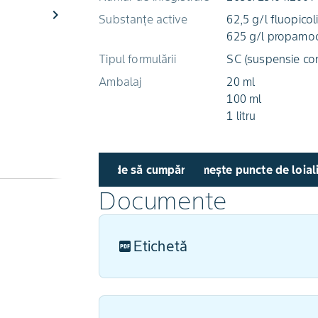
chevron_right
Substanțe active
62,5 g/l fluopicol
625 g/l propamoc
Tipul formulării
SC (suspensie co
Ambalaj
20 ml
100 ml
1 litru
Unde să cumpăr
Primește puncte de loial
Documente
Etichetă