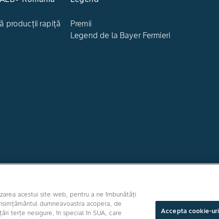
ă producții rapiță
Premii
Legend de la Bayer Fermieri
Canale media
izarea acestui site web, pentru a ne îmbunătăți
i. Consimțământul dumneavoastra acopera, de
Accepta cookie-ur
ri terțe nesigure, în special în SUA, care