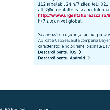
112 (apelabil 24 h/7 zile); tel.: 02
ati_2@urgentafloreasca.ro, informați
http://www.urgentafloreasca.ro/#
h/7 zile), nivel global.
Scanează cu ușurință sigiliul produ
Aplicația CapSeal ajută compania Bayer să
caracteristicile hologramei originale Bay
Descarcă pentru iOS
Descarcă pentru Android
KALB® România
Legend