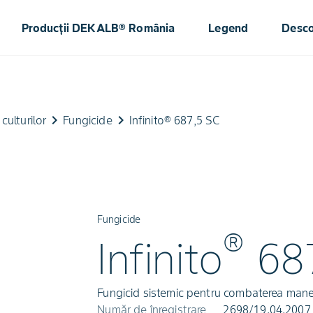
Producții DEKALB® România
Legend
Desc
keyboard_arrow_right
keyboard_arrow_right
culturilor
Fungicide
Infinito® 687,5 SC
Fungicide
®
Infinito
68
Fungicid sistemic pentru combaterea manei 
Număr de înregistrare
2698/19.04.2007